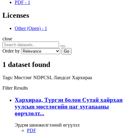
PDF
-
1
Licenses
Other (Open)
-
1
close
Order by
Go
1 dataset found
Tags:
Мөстлөг
NDPCSL
Ландсат
Хархираа
Filter Results
Хархираа, Түргэн болон Сутай хайрхан
уулсын мөстлөгийн цаг хугацааны
өөрчлөлт...
Эрдэм шинжилгээний өгүүлэл
PDF