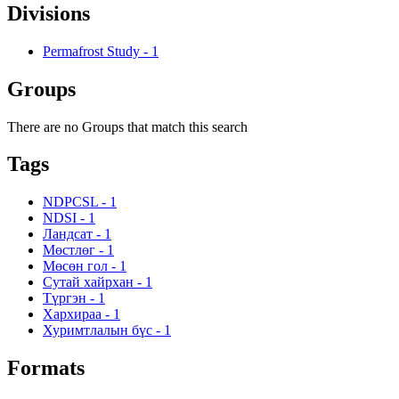
Divisions
Permafrost Study
-
1
Groups
There are no Groups that match this search
Tags
NDPCSL
-
1
NDSI
-
1
Ландсат
-
1
Мөстлөг
-
1
Мөсөн гол
-
1
Сутай хайрхан
-
1
Түргэн
-
1
Хархираа
-
1
Хуримтлалын бүс
-
1
Formats