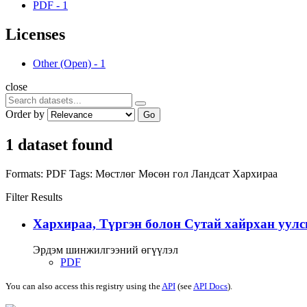
PDF
-
1
Licenses
Other (Open)
-
1
close
Order by
Go
1 dataset found
Formats:
PDF
Tags:
Мөстлөг
Мөсөн гол
Ландсат
Хархираа
Filter Results
Хархираа, Түргэн болон Сутай хайрхан уулс
Эрдэм шинжилгээний өгүүлэл
PDF
You can also access this registry using the
API
(see
API Docs
).