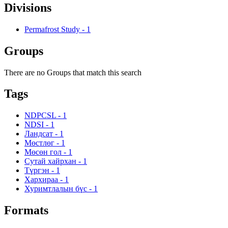
Divisions
Permafrost Study
-
1
Groups
There are no Groups that match this search
Tags
NDPCSL
-
1
NDSI
-
1
Ландсат
-
1
Мөстлөг
-
1
Мөсөн гол
-
1
Сутай хайрхан
-
1
Түргэн
-
1
Хархираа
-
1
Хуримтлалын бүс
-
1
Formats