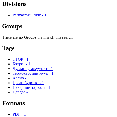
Divisions
Permafrost Study
-
1
Groups
There are no Groups that match this search
Tags
TTOP
-
1
Бөөрөг
-
1
Дулаан дамжуулалт
-
1
Термокарстын нуур
-
1
Халиа
-
1
Цасан бүрхэвч
-
1
Цэвдгийн тархалт
-
1
Цэвдэг
-
1
Formats
PDF
-
1