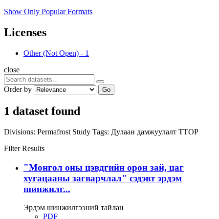
Show Only Popular Formats
Licenses
Other (Not Open)
-
1
close
Order by
Go
1 dataset found
Divisions:
Permafrost Study
Tags:
Дулаан дамжуулалт
TTOP
Filter Results
"Монгол оны цэвдгийн орон зай, цаг
хугацааны загварчлал" сэдэвт эрдэм
шинжилг...
Эрдэм шинжилгээний тайлан
PDF