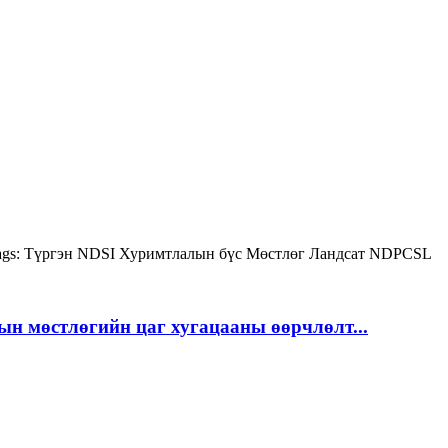
gs:
Түргэн
NDSI
Хуримтлалын бүс
Мөстлөг
Ландсат
NDPCSL
ын мөстлөгийн цаг хугацааны өөрчлөлт...