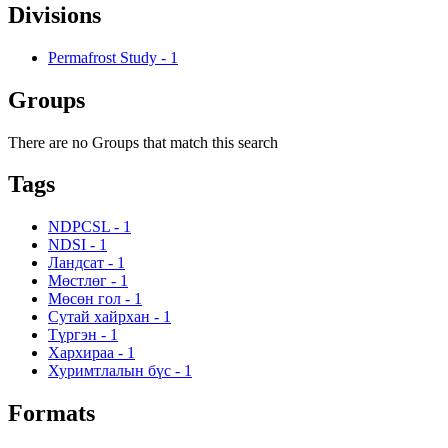
Divisions
Permafrost Study
-
1
Groups
There are no Groups that match this search
Tags
NDPCSL
-
1
NDSI
-
1
Ландсат
-
1
Мөстлөг
-
1
Мөсөн гол
-
1
Сутай хайрхан
-
1
Түргэн
-
1
Хархираа
-
1
Хуримтлалын бүс
-
1
Formats