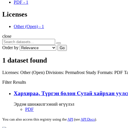
PDF
-
1
Licenses
Other (Open)
-
1
close
Order by
Go
1 dataset found
Licenses:
Other (Open)
Divisions:
Permafrost Study
Formats:
PDF
Ta
Filter Results
Хархираа, Түргэн болон Сутай хайрхан уулс
Эрдэм шинжилгээний өгүүлэл
PDF
You can also access this registry using the
API
(see
API Docs
).