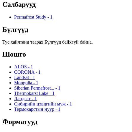
Салбарууд
Permafrost Study
-
1
Бүлгүүд
Тус хайлтанд таарах Бүлгүүд байхгүй байна.
Шошго
ALOS
-
1
CORONA
-
1
Landsat
-
1
Mongolia
-
1
Siberian Permafrost...
-
1
Thermokarst Lake
-
1
Ландсат
-
1
Сибирийн цэвдгийн муж
-
1
Термокарстын нуур
-
1
Форматууд