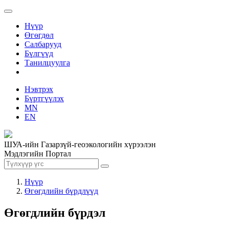
Нүүр
Өгөгдөл
Салбарууд
Бүлгүүд
Танилцуулга
Нэвтрэх
Бүртгүүлэх
MN
EN
ШУА-ийн Газарзүй-геоэкологийн хүрээлэн
Мэдлэгийн Портал
Нүүр
Өгөгдлийн бүрдлүүд
Өгөгдлийн бүрдэл