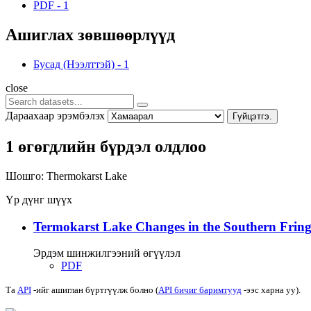
PDF
-
1
Ашиглах зөвшөөрлүүд
Бусад (Нээлттэй)
-
1
close
Дараахаар эрэмбэлэх
Гүйцэтгэ.
1 өгөгдлийн бүрдэл олдлоо
Шошго:
Thermokarst Lake
Үр дүнг шүүх
Termokarst Lake Changes in the Southern Fringe
Эрдэм шинжилгээний өгүүлэл
PDF
Та
API
-ийг ашиглан бүртгүүлж болно (
API бичиг баримтууд
-ээс харна уу).