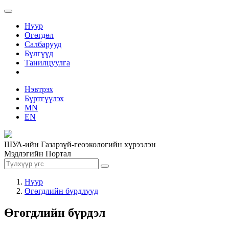
Нүүр
Өгөгдөл
Салбарууд
Бүлгүүд
Танилцуулга
Нэвтрэх
Бүртгүүлэх
MN
EN
ШУА-ийн Газарзүй-геоэкологийн хүрээлэн
Мэдлэгийн Портал
Нүүр
Өгөгдлийн бүрдлүүд
Өгөгдлийн бүрдэл