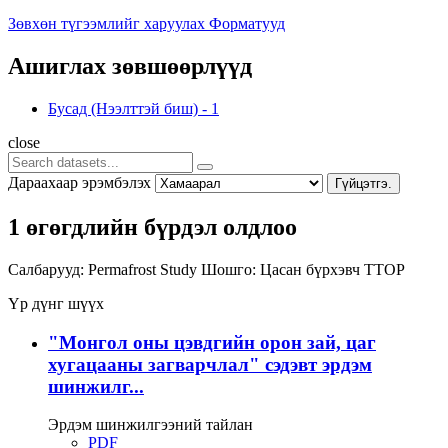
Зөвхөн түгээмлийг харуулах Форматууд
Ашиглах зөвшөөрлүүд
Бусад (Нээлттэй биш)
-
1
close
Дараахаар эрэмбэлэх
Гүйцэтгэ.
1 өгөгдлийн бүрдэл олдлоо
Салбарууд:
Permafrost Study
Шошго:
Цасан бүрхэвч
TTOP
Үр дүнг шүүх
"Монгол оны цэвдгийн орон зай, цаг
хугацааны загварчлал" сэдэвт эрдэм
шинжилг...
Эрдэм шинжилгээний тайлан
PDF