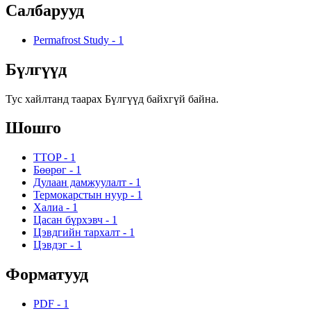
Салбарууд
Permafrost Study
-
1
Бүлгүүд
Тус хайлтанд таарах Бүлгүүд байхгүй байна.
Шошго
TTOP
-
1
Бөөрөг
-
1
Дулаан дамжуулалт
-
1
Термокарстын нуур
-
1
Халиа
-
1
Цасан бүрхэвч
-
1
Цэвдгийн тархалт
-
1
Цэвдэг
-
1
Форматууд
PDF
-
1