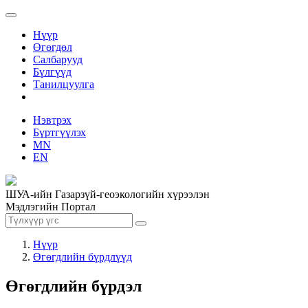
Нүүр
Өгөгдөл
Салбарууд
Бүлгүүд
Танилцуулга
Нэвтрэх
Бүртгүүлэх
MN
EN
ШУА-ийн Газарзүй-геоэкологийн хүрээлэн
Мэдлэгийн Портал
Нүүр
Өгөгдлийн бүрдлүүд
Өгөгдлийн бүрдэл