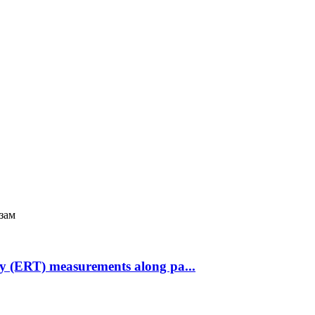
зам
hy (ERT) measurements along pa...