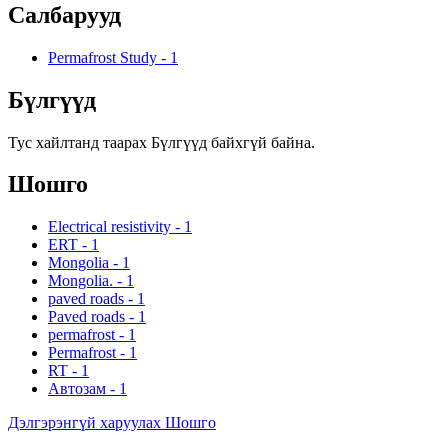
Салбарууд
Permafrost Study
-
1
Бүлгүүд
Тус хайлтанд таарах Бүлгүүд байхгүй байна.
Шошго
Electrical resistivity
-
1
ERT
-
1
Mongolia
-
1
Mongolia.
-
1
paved roads
-
1
Paved roads
-
1
permafrost
-
1
Permafrost
-
1
RT
-
1
Автозам
-
1
Дэлгэрэнгүй харуулах Шошго