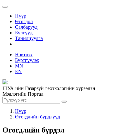
Нүүр
Өгөгдөл
Салбарууд
Бүлгүүд
Танилцуулга
Нэвтрэх
Бүртгүүлэх
MN
EN
ШУА-ийн Газарзүй-геоэкологийн хүрээлэн
Мэдлэгийн Портал
Нүүр
Өгөгдлийн бүрдлүүд
Өгөгдлийн бүрдэл