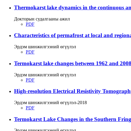
Thermokarst lake dynamics in the continuous and
Докторын судалгааны ажил
PDF
Characteristics of permafrost at local and regiona
Эрдэм шинжилгээний өгүүлэл
PDF
Termokarst lake changes between 1962 and 2008
Эрдэм шинжилгээний өгүүлэл
PDF
High-resolution Electrical Resistivity Tomograp
Эрдэм шинжилгээний өгүүлэл-2018
PDF
Termokarst Lake Changes in the Southern Fringe
Эрдэм шинжилгээний өгүүлэл