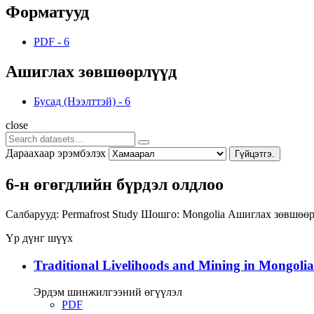
Форматууд
PDF
-
6
Ашиглах зөвшөөрлүүд
Бусад (Нээлттэй)
-
6
close
Дараахаар эрэмбэлэх
Гүйцэтгэ.
6-н өгөгдлийн бүрдэл олдлоо
Салбарууд:
Permafrost Study
Шошго:
Mongolia
Ашиглах зөвшөөр
Үр дүнг шүүх
Traditional Livelihoods and Mining in Mongolia
Эрдэм шинжилгээний өгүүлэл
PDF