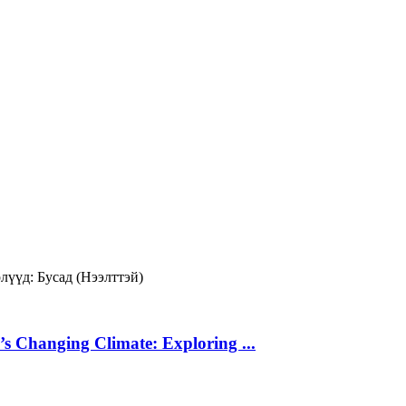
лүүд:
Бусад (Нээлттэй)
’s Changing Climate: Exploring ...