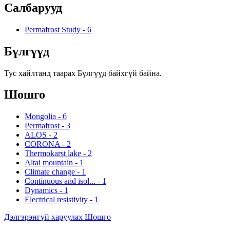
Салбарууд
Permafrost Study
-
6
Бүлгүүд
Тус хайлтанд таарах Бүлгүүд байхгүй байна.
Шошго
Mongolia
-
6
Permafrost
-
3
ALOS
-
2
CORONA
-
2
Thermokarst lake
-
2
Altai mountain
-
1
Climate change
-
1
Continuous and isol...
-
1
Dynamics
-
1
Electrical resistivity
-
1
Дэлгэрэнгүй харуулах Шошго