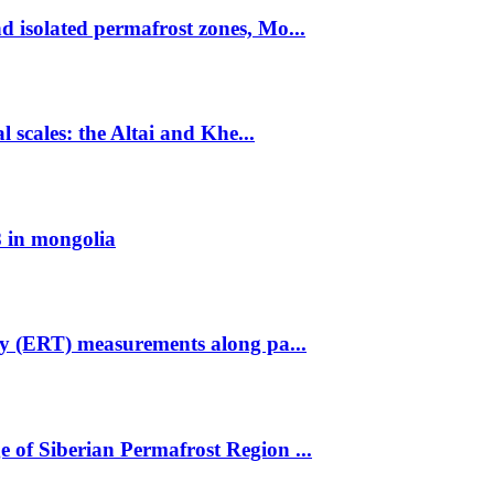
 isolated permafrost zones, Mo...
l scales: the Altai and Khe...
 in mongolia
hy (ERT) measurements along pa...
 of Siberian Permafrost Region ...