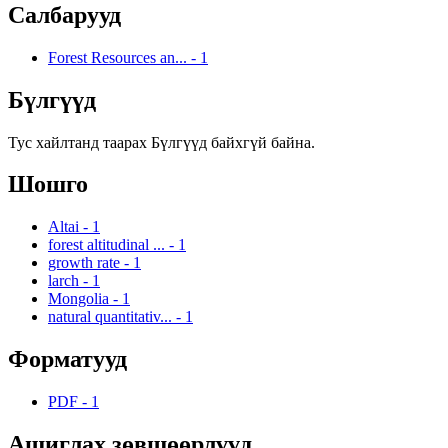
Салбарууд
Forest Resources an...
-
1
Бүлгүүд
Тус хайлтанд таарах Бүлгүүд байхгүй байна.
Шошго
Altai
-
1
forest altitudinal ...
-
1
growth rate
-
1
larch
-
1
Mongolia
-
1
natural quantitativ...
-
1
Форматууд
PDF
-
1
Ашиглах зөвшөөрлүүд