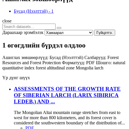
Бусад (Нээлттэй)
-
1
close
Дараахаар эрэмбэлэх
Гүйцэтгэ.
1 өгөгдлийн бүрдэл олдлоо
Ашиглах зөвшөөрлүүд:
Бусад (Нээлттэй)
Салбарууд:
Forest
Resources and Forest Protection
Форматууд:
PDF
Шошго:
natural
quantitative index
forest altitudinal zone
Mongolia
larch
Үр дүнг шүүх
ASSESSMENTS OF THE GROWTH RATE
OF SIBERIAN LARCH (LARIX SIBIRICA
LEDEB.) AND ...
The Mongolian Altai mountain range stretches from east to
west for more than 800 kilometers, and its forest cover is
considered the southwestern boundary of the distribution of...
PDF