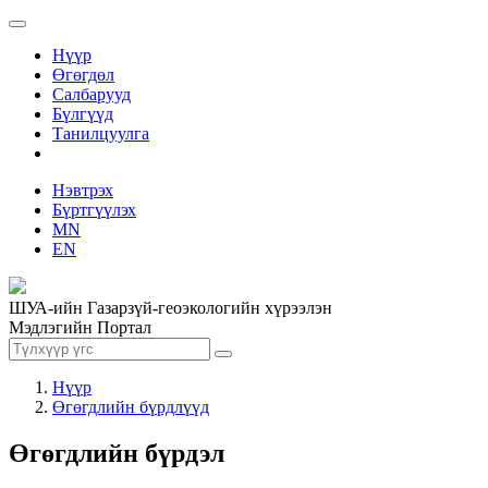
Нүүр
Өгөгдөл
Салбарууд
Бүлгүүд
Танилцуулга
Нэвтрэх
Бүртгүүлэх
MN
EN
ШУА-ийн Газарзүй-геоэкологийн хүрээлэн
Мэдлэгийн Портал
Нүүр
Өгөгдлийн бүрдлүүд
Өгөгдлийн бүрдэл