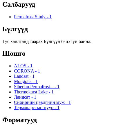
Салбарууд
Permafrost Study
-
1
Бүлгүүд
Тус хайлтанд таарах Бүлгүүд байхгүй байна.
Шошго
ALOS
-
1
CORONA
-
1
Landsat
-
1
Mongolia
-
1
Siberian Permafrost...
-
1
Thermokarst Lake
-
1
Ландсат
-
1
Сибирийн цэвдгийн муж
-
1
Термокарстын нуур
-
1
Форматууд