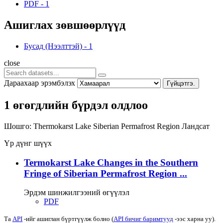
PDF
-
1
Ашиглах зөвшөөрлүүд
Бусад (Нээлттэй)
-
1
close
Дараахаар эрэмбэлэх
Гүйцэтгэ.
1 өгөгдлийн бүрдэл олдлоо
Шошго:
Thermokarst Lake
Siberian Permafrost Region
Ландсат
Үр дүнг шүүх
Termokarst Lake Changes in the Southern
Fringe of Siberian Permafrost Region ...
Эрдэм шинжилгээний өгүүлэл
PDF
Та
API
-ийг ашиглан бүртгүүлж болно (
API бичиг баримтууд
-ээс харна уу).