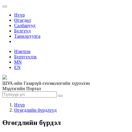
Нүүр
Өгөгдөл
Салбарууд
Бүлгүүд
Танилцуулга
Нэвтрэх
Бүртгүүлэх
MN
EN
ШУА-ийн Газарзүй-геоэкологийн хүрээлэн
Мэдлэгийн Портал
Нүүр
Өгөгдлийн бүрдлүүд
Өгөгдлийн бүрдэл