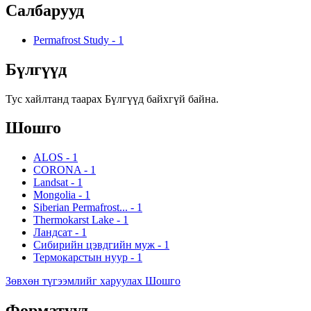
Салбарууд
Permafrost Study
-
1
Бүлгүүд
Тус хайлтанд таарах Бүлгүүд байхгүй байна.
Шошго
ALOS
-
1
CORONA
-
1
Landsat
-
1
Mongolia
-
1
Siberian Permafrost...
-
1
Thermokarst Lake
-
1
Ландсат
-
1
Сибирийн цэвдгийн муж
-
1
Термокарстын нуур
-
1
Зөвхөн түгээмлийг харуулах Шошго
Форматууд