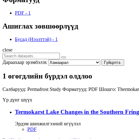
PDF
-
1
Ашиглах зөвшөөрлүүд
Бусад (Нээлттэй)
-
1
close
Дараахаар эрэмбэлэх
Гүйцэтгэ.
1 өгөгдлийн бүрдэл олдлоо
Салбарууд:
Permafrost Study
Форматууд:
PDF
Шошго:
Thermokar
Үр дүнг шүүх
Termokarst Lake Changes in the Southern Fringe
Эрдэм шинжилгээний өгүүлэл
PDF