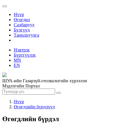
Нүүр
Өгөгдөл
Салбарууд
Бүлгүүд
Танилцуулга
Нэвтрэх
Бүртгүүлэх
MN
EN
ШУА-ийн Газарзүй-геоэкологийн хүрээлэн
Мэдлэгийн Портал
Нүүр
Өгөгдлийн бүрдлүүд
Өгөгдлийн бүрдэл