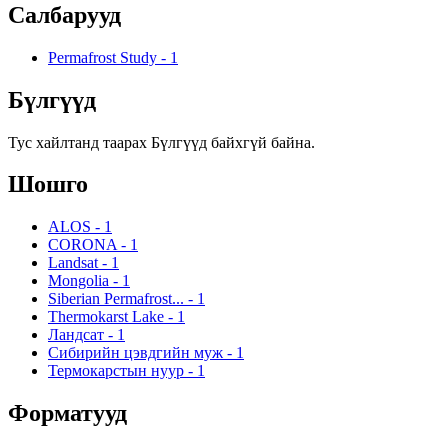
Салбарууд
Permafrost Study
-
1
Бүлгүүд
Тус хайлтанд таарах Бүлгүүд байхгүй байна.
Шошго
ALOS
-
1
CORONA
-
1
Landsat
-
1
Mongolia
-
1
Siberian Permafrost...
-
1
Thermokarst Lake
-
1
Ландсат
-
1
Сибирийн цэвдгийн муж
-
1
Термокарстын нуур
-
1
Форматууд