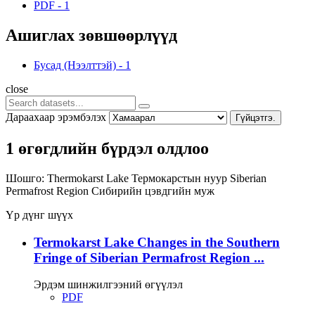
PDF
-
1
Ашиглах зөвшөөрлүүд
Бусад (Нээлттэй)
-
1
close
Дараахаар эрэмбэлэх
Гүйцэтгэ.
1 өгөгдлийн бүрдэл олдлоо
Шошго:
Thermokarst Lake
Термокарстын нуур
Siberian
Permafrost Region
Сибирийн цэвдгийн муж
Үр дүнг шүүх
Termokarst Lake Changes in the Southern
Fringe of Siberian Permafrost Region ...
Эрдэм шинжилгээний өгүүлэл
PDF