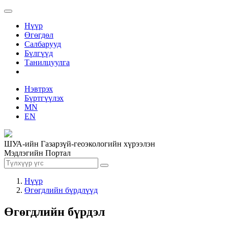
Нүүр
Өгөгдөл
Салбарууд
Бүлгүүд
Танилцуулга
Нэвтрэх
Бүртгүүлэх
MN
EN
ШУА-ийн Газарзүй-геоэкологийн хүрээлэн
Мэдлэгийн Портал
Нүүр
Өгөгдлийн бүрдлүүд
Өгөгдлийн бүрдэл