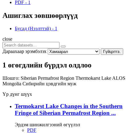
PDF
-
1
Ашиглах зөвшөөрлүүд
Бусад (Нээлттэй)
-
1
close
Дараахаар эрэмбэлэх
Гүйцэтгэ.
1 өгөгдлийн бүрдэл олдлоо
Шошго:
Siberian Permafrost Region
Thermokarst Lake
ALOS
Mongolia
Сибирийн цэвдгийн муж
Үр дүнг шүүх
Termokarst Lake Changes in the Southern
Fringe of Siberian Permafrost Region ...
Эрдэм шинжилгээний өгүүлэл
PDF