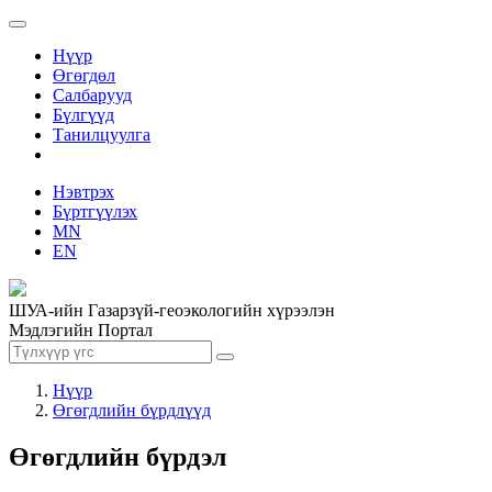
Нүүр
Өгөгдөл
Салбарууд
Бүлгүүд
Танилцуулга
Нэвтрэх
Бүртгүүлэх
MN
EN
ШУА-ийн Газарзүй-геоэкологийн хүрээлэн
Мэдлэгийн Портал
Нүүр
Өгөгдлийн бүрдлүүд
Өгөгдлийн бүрдэл