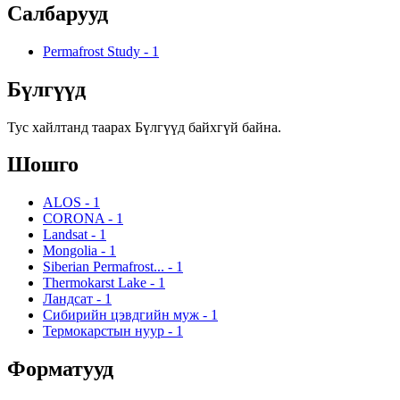
Салбарууд
Permafrost Study
-
1
Бүлгүүд
Тус хайлтанд таарах Бүлгүүд байхгүй байна.
Шошго
ALOS
-
1
CORONA
-
1
Landsat
-
1
Mongolia
-
1
Siberian Permafrost...
-
1
Thermokarst Lake
-
1
Ландсат
-
1
Сибирийн цэвдгийн муж
-
1
Термокарстын нуур
-
1
Форматууд