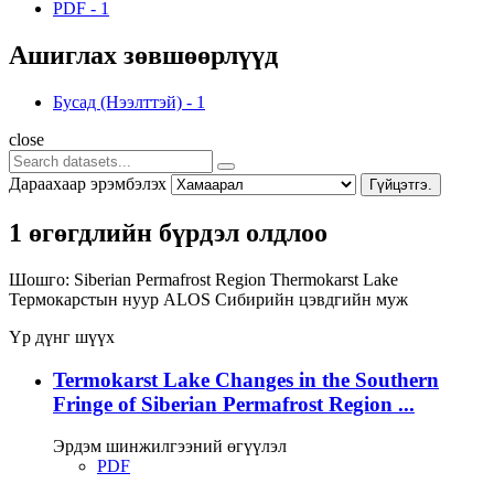
PDF
-
1
Ашиглах зөвшөөрлүүд
Бусад (Нээлттэй)
-
1
close
Дараахаар эрэмбэлэх
Гүйцэтгэ.
1 өгөгдлийн бүрдэл олдлоо
Шошго:
Siberian Permafrost Region
Thermokarst Lake
Термокарстын нуур
ALOS
Сибирийн цэвдгийн муж
Үр дүнг шүүх
Termokarst Lake Changes in the Southern
Fringe of Siberian Permafrost Region ...
Эрдэм шинжилгээний өгүүлэл
PDF