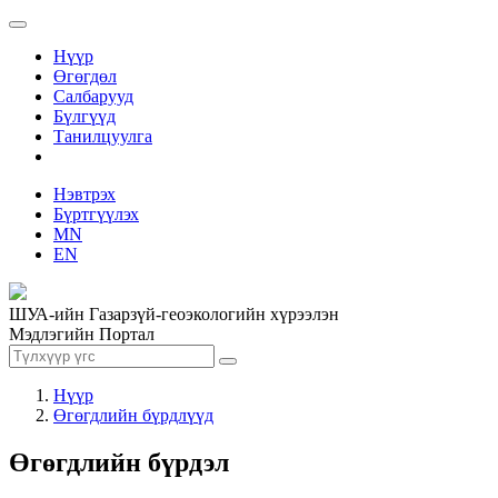
Нүүр
Өгөгдөл
Салбарууд
Бүлгүүд
Танилцуулга
Нэвтрэх
Бүртгүүлэх
MN
EN
ШУА-ийн Газарзүй-геоэкологийн хүрээлэн
Мэдлэгийн Портал
Нүүр
Өгөгдлийн бүрдлүүд
Өгөгдлийн бүрдэл