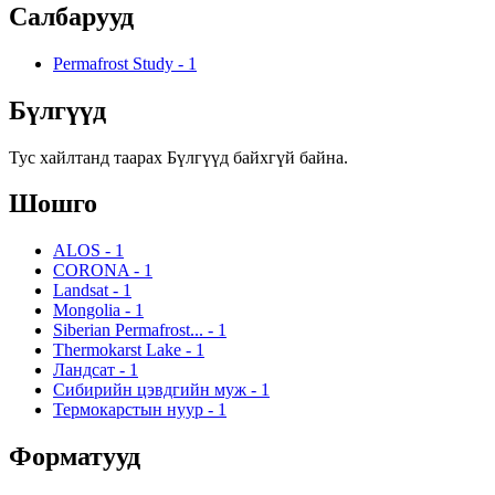
Салбарууд
Permafrost Study
-
1
Бүлгүүд
Тус хайлтанд таарах Бүлгүүд байхгүй байна.
Шошго
ALOS
-
1
CORONA
-
1
Landsat
-
1
Mongolia
-
1
Siberian Permafrost...
-
1
Thermokarst Lake
-
1
Ландсат
-
1
Сибирийн цэвдгийн муж
-
1
Термокарстын нуур
-
1
Форматууд