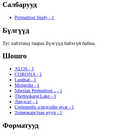
Салбарууд
Permafrost Study
-
1
Бүлгүүд
Тус хайлтанд таарах Бүлгүүд байхгүй байна.
Шошго
ALOS
-
1
CORONA
-
1
Landsat
-
1
Mongolia
-
1
Siberian Permafrost...
-
1
Thermokarst Lake
-
1
Ландсат
-
1
Сибирийн цэвдгийн муж
-
1
Термокарстын нуур
-
1
Форматууд