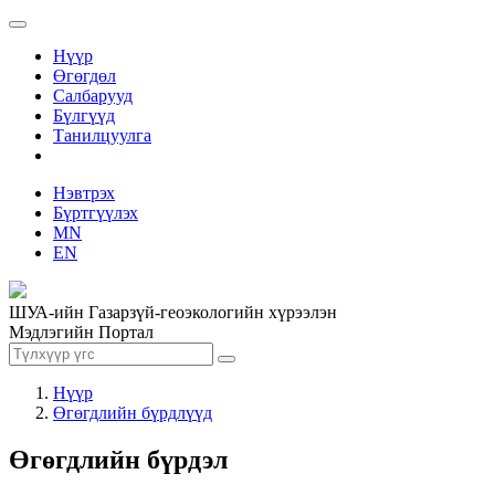
Нүүр
Өгөгдөл
Салбарууд
Бүлгүүд
Танилцуулга
Нэвтрэх
Бүртгүүлэх
MN
EN
ШУА-ийн Газарзүй-геоэкологийн хүрээлэн
Мэдлэгийн Портал
Нүүр
Өгөгдлийн бүрдлүүд
Өгөгдлийн бүрдэл