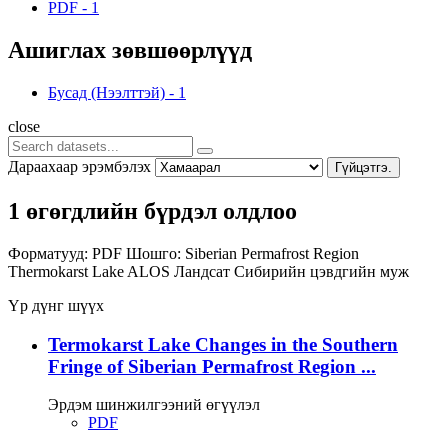
PDF
-
1
Ашиглах зөвшөөрлүүд
Бусад (Нээлттэй)
-
1
close
Дараахаар эрэмбэлэх
Гүйцэтгэ.
1 өгөгдлийн бүрдэл олдлоо
Форматууд:
PDF
Шошго:
Siberian Permafrost Region
Thermokarst Lake
ALOS
Ландсат
Сибирийн цэвдгийн муж
Үр дүнг шүүх
Termokarst Lake Changes in the Southern
Fringe of Siberian Permafrost Region ...
Эрдэм шинжилгээний өгүүлэл
PDF