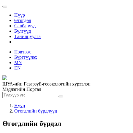
Нүүр
Өгөгдөл
Салбарууд
Бүлгүүд
Танилцуулга
Нэвтрэх
Бүртгүүлэх
MN
EN
ШУА-ийн Газарзүй-геоэкологийн хүрээлэн
Мэдлэгийн Портал
Нүүр
Өгөгдлийн бүрдлүүд
Өгөгдлийн бүрдэл