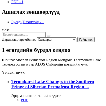
PDF
-
1
Ашиглах зөвшөөрлүүд
Бусад (Нээлттэй)
-
1
close
Дараахаар эрэмбэлэх
Гүйцэтгэ.
1 өгөгдлийн бүрдэл олдлоо
Шошго:
Siberian Permafrost Region
Mongolia
Thermokarst Lake
Термокарстын нуур
ALOS
Сибирийн цэвдгийн муж
Үр дүнг шүүх
Termokarst Lake Changes in the Southern
Fringe of Siberian Permafrost Region ...
Эрдэм шинжилгээний өгүүлэл
PDF