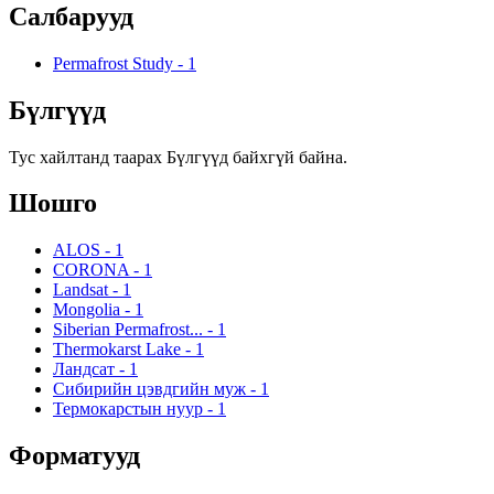
Салбарууд
Permafrost Study
-
1
Бүлгүүд
Тус хайлтанд таарах Бүлгүүд байхгүй байна.
Шошго
ALOS
-
1
CORONA
-
1
Landsat
-
1
Mongolia
-
1
Siberian Permafrost...
-
1
Thermokarst Lake
-
1
Ландсат
-
1
Сибирийн цэвдгийн муж
-
1
Термокарстын нуур
-
1
Форматууд