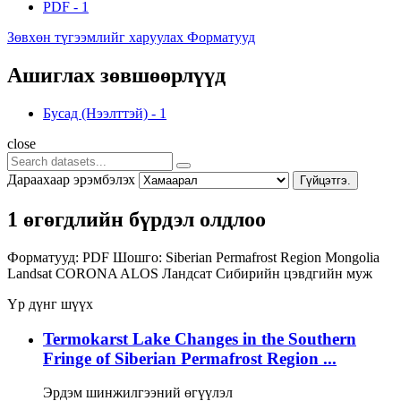
PDF
-
1
Зөвхөн түгээмлийг харуулах Форматууд
Ашиглах зөвшөөрлүүд
Бусад (Нээлттэй)
-
1
close
Дараахаар эрэмбэлэх
Гүйцэтгэ.
1 өгөгдлийн бүрдэл олдлоо
Форматууд:
PDF
Шошго:
Siberian Permafrost Region
Mongolia
Landsat
CORONA
ALOS
Ландсат
Сибирийн цэвдгийн муж
Үр дүнг шүүх
Termokarst Lake Changes in the Southern
Fringe of Siberian Permafrost Region ...
Эрдэм шинжилгээний өгүүлэл