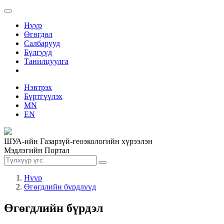
Нүүр
Өгөгдөл
Салбарууд
Бүлгүүд
Танилцуулга
Нэвтрэх
Бүртгүүлэх
MN
EN
ШУА-ийн Газарзүй-геоэкологийн хүрээлэн
Мэдлэгийн Портал
Нүүр
Өгөгдлийн бүрдлүүд
Өгөгдлийн бүрдэл