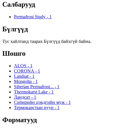
Салбарууд
Permafrost Study
-
1
Бүлгүүд
Тус хайлтанд таарах Бүлгүүд байхгүй байна.
Шошго
ALOS
-
1
CORONA
-
1
Landsat
-
1
Mongolia
-
1
Siberian Permafrost...
-
1
Thermokarst Lake
-
1
Ландсат
-
1
Сибирийн цэвдгийн муж
-
1
Термокарстын нуур
-
1
Форматууд