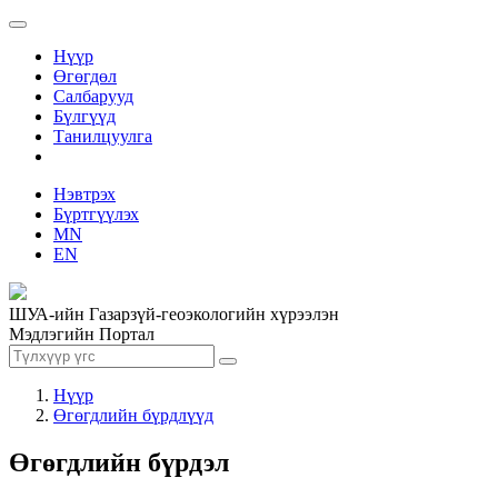
Нүүр
Өгөгдөл
Салбарууд
Бүлгүүд
Танилцуулга
Нэвтрэх
Бүртгүүлэх
MN
EN
ШУА-ийн Газарзүй-геоэкологийн хүрээлэн
Мэдлэгийн Портал
Нүүр
Өгөгдлийн бүрдлүүд
Өгөгдлийн бүрдэл