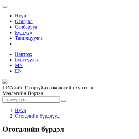
Нүүр
Өгөгдөл
Салбарууд
Бүлгүүд
Танилцуулга
Нэвтрэх
Бүртгүүлэх
MN
EN
ШУА-ийн Газарзүй-геоэкологийн хүрээлэн
Мэдлэгийн Портал
Нүүр
Өгөгдлийн бүрдлүүд
Өгөгдлийн бүрдэл