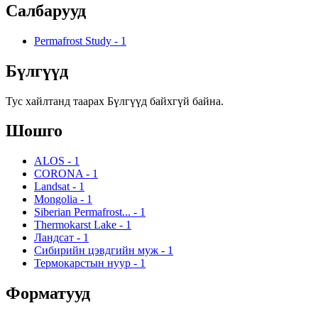
Салбарууд
Permafrost Study
-
1
Бүлгүүд
Тус хайлтанд таарах Бүлгүүд байхгүй байна.
Шошго
ALOS
-
1
CORONA
-
1
Landsat
-
1
Mongolia
-
1
Siberian Permafrost...
-
1
Thermokarst Lake
-
1
Ландсат
-
1
Сибирийн цэвдгийн муж
-
1
Термокарстын нуур
-
1
Форматууд