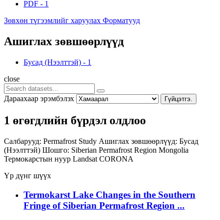
PDF
-
1
Зөвхөн түгээмлийг харуулах Форматууд
Ашиглах зөвшөөрлүүд
Бусад (Нээлттэй)
-
1
close
Дараахаар эрэмбэлэх
Гүйцэтгэ.
1 өгөгдлийн бүрдэл олдлоо
Салбарууд:
Permafrost Study
Ашиглах зөвшөөрлүүд:
Бусад
(Нээлттэй)
Шошго:
Siberian Permafrost Region
Mongolia
Термокарстын нуур
Landsat
CORONA
Үр дүнг шүүх
Termokarst Lake Changes in the Southern
Fringe of Siberian Permafrost Region ...