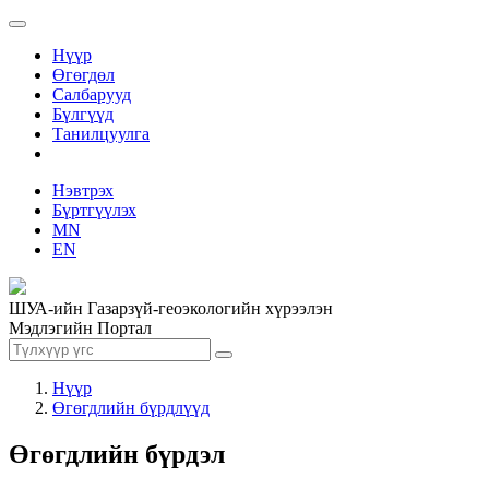
Нүүр
Өгөгдөл
Салбарууд
Бүлгүүд
Танилцуулга
Нэвтрэх
Бүртгүүлэх
MN
EN
ШУА-ийн Газарзүй-геоэкологийн хүрээлэн
Мэдлэгийн Портал
Нүүр
Өгөгдлийн бүрдлүүд
Өгөгдлийн бүрдэл