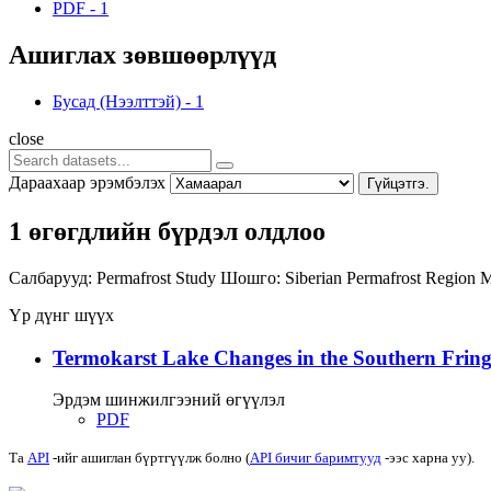
PDF
-
1
Ашиглах зөвшөөрлүүд
Бусад (Нээлттэй)
-
1
close
Дараахаар эрэмбэлэх
Гүйцэтгэ.
1 өгөгдлийн бүрдэл олдлоо
Салбарууд:
Permafrost Study
Шошго:
Siberian Permafrost Region
M
Үр дүнг шүүх
Termokarst Lake Changes in the Southern Fringe
Эрдэм шинжилгээний өгүүлэл
PDF
Та
API
-ийг ашиглан бүртгүүлж болно (
API бичиг баримтууд
-ээс харна уу).