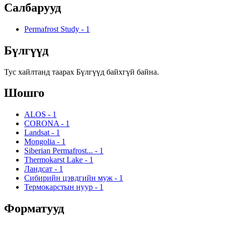
Салбарууд
Permafrost Study
-
1
Бүлгүүд
Тус хайлтанд таарах Бүлгүүд байхгүй байна.
Шошго
ALOS
-
1
CORONA
-
1
Landsat
-
1
Mongolia
-
1
Siberian Permafrost...
-
1
Thermokarst Lake
-
1
Ландсат
-
1
Сибирийн цэвдгийн муж
-
1
Термокарстын нуур
-
1
Форматууд