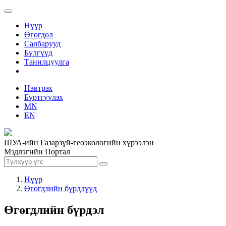
Нүүр
Өгөгдөл
Салбарууд
Бүлгүүд
Танилцуулга
Нэвтрэх
Бүртгүүлэх
MN
EN
ШУА-ийн Газарзүй-геоэкологийн хүрээлэн
Мэдлэгийн Портал
Нүүр
Өгөгдлийн бүрдлүүд
Өгөгдлийн бүрдэл