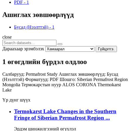
PDF
-
1
Ашиглах зөвшөөрлүүд
Бусад (Нээлттэй)
-
1
close
Дараахаар эрэмбэлэх
Гүйцэтгэ.
1 өгөгдлийн бүрдэл олдлоо
Салбарууд:
Permafrost Study
Ашиглах зөвшөөрлүүд:
Бусад
(Нээлттэй)
Форматууд:
PDF
Шошго:
Siberian Permafrost Region
Mongolia
Термокарстын нуур
ALOS
CORONA
Thermokarst
Lake
Үр дүнг шүүх
Termokarst Lake Changes in the Southern
Fringe of Siberian Permafrost Region ...
Эрдэм шинжилгээний өгүүлэл