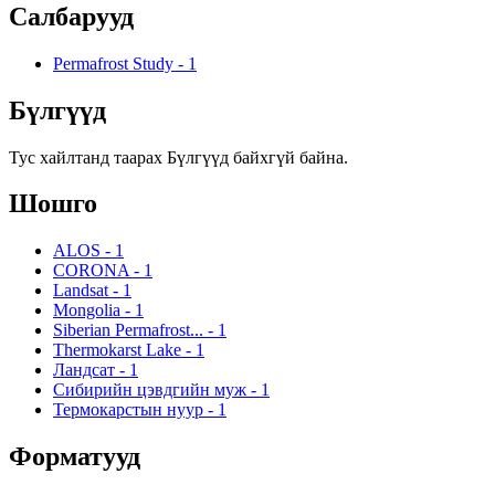
Салбарууд
Permafrost Study
-
1
Бүлгүүд
Тус хайлтанд таарах Бүлгүүд байхгүй байна.
Шошго
ALOS
-
1
CORONA
-
1
Landsat
-
1
Mongolia
-
1
Siberian Permafrost...
-
1
Thermokarst Lake
-
1
Ландсат
-
1
Сибирийн цэвдгийн муж
-
1
Термокарстын нуур
-
1
Форматууд