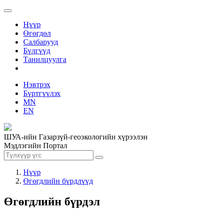
Нүүр
Өгөгдөл
Салбарууд
Бүлгүүд
Танилцуулга
Нэвтрэх
Бүртгүүлэх
MN
EN
ШУА-ийн Газарзүй-геоэкологийн хүрээлэн
Мэдлэгийн Портал
Нүүр
Өгөгдлийн бүрдлүүд
Өгөгдлийн бүрдэл