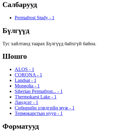
Салбарууд
Permafrost Study
-
1
Бүлгүүд
Тус хайлтанд таарах Бүлгүүд байхгүй байна.
Шошго
ALOS
-
1
CORONA
-
1
Landsat
-
1
Mongolia
-
1
Siberian Permafrost...
-
1
Thermokarst Lake
-
1
Ландсат
-
1
Сибирийн цэвдгийн муж
-
1
Термокарстын нуур
-
1
Форматууд