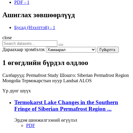
PDF
-
1
Ашиглах зөвшөөрлүүд
Бусад (Нээлттэй)
-
1
close
Дараахаар эрэмбэлэх
Гүйцэтгэ.
1 өгөгдлийн бүрдэл олдлоо
Салбарууд:
Permafrost Study
Шошго:
Siberian Permafrost Region
Mongolia
Термокарстын нуур
Landsat
ALOS
Үр дүнг шүүх
Termokarst Lake Changes in the Southern
Fringe of Siberian Permafrost Region ...
Эрдэм шинжилгээний өгүүлэл
PDF