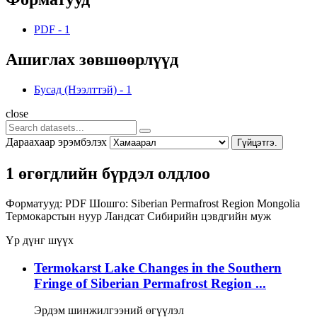
PDF
-
1
Ашиглах зөвшөөрлүүд
Бусад (Нээлттэй)
-
1
close
Дараахаар эрэмбэлэх
Гүйцэтгэ.
1 өгөгдлийн бүрдэл олдлоо
Форматууд:
PDF
Шошго:
Siberian Permafrost Region
Mongolia
Термокарстын нуур
Ландсат
Сибирийн цэвдгийн муж
Үр дүнг шүүх
Termokarst Lake Changes in the Southern
Fringe of Siberian Permafrost Region ...
Эрдэм шинжилгээний өгүүлэл