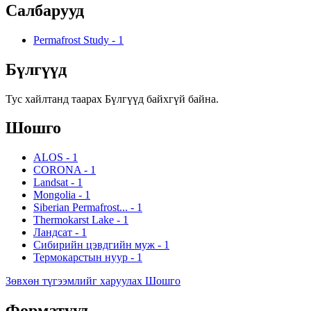
Салбарууд
Permafrost Study
-
1
Бүлгүүд
Тус хайлтанд таарах Бүлгүүд байхгүй байна.
Шошго
ALOS
-
1
CORONA
-
1
Landsat
-
1
Mongolia
-
1
Siberian Permafrost...
-
1
Thermokarst Lake
-
1
Ландсат
-
1
Сибирийн цэвдгийн муж
-
1
Термокарстын нуур
-
1
Зөвхөн түгээмлийг харуулах Шошго
Форматууд