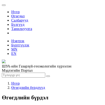
Нүүр
Өгөгдөл
Салбарууд
Бүлгүүд
Танилцуулга
Нэвтрэх
Бүртгүүлэх
MN
EN
ШУА-ийн Газарзүй-геоэкологийн хүрээлэн
Мэдлэгийн Портал
Нүүр
Өгөгдлийн бүрдлүүд
Өгөгдлийн бүрдэл