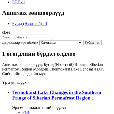
PDF
-
1
Ашиглах зөвшөөрлүүд
Бусад (Нээлттэй)
-
1
close
Дараахаар эрэмбэлэх
Гүйцэтгэ.
1 өгөгдлийн бүрдэл олдлоо
Ашиглах зөвшөөрлүүд:
Бусад (Нээлттэй)
Шошго:
Siberian
Permafrost Region
Mongolia
Thermokarst Lake
Landsat
ALOS
Сибирийн цэвдгийн муж
Үр дүнг шүүх
Termokarst Lake Changes in the Southern
Fringe of Siberian Permafrost Region ...
Эрдэм шинжилгээний өгүүлэл
PDF