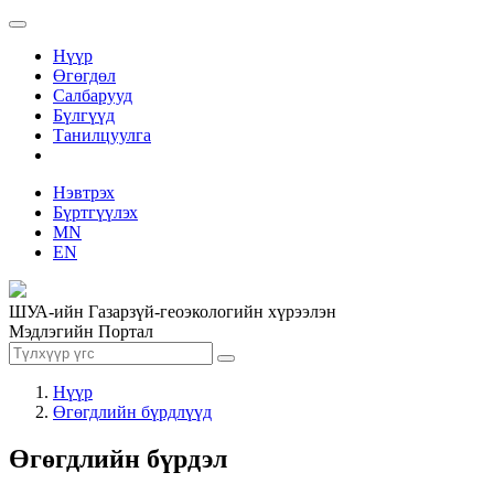
Нүүр
Өгөгдөл
Салбарууд
Бүлгүүд
Танилцуулга
Нэвтрэх
Бүртгүүлэх
MN
EN
ШУА-ийн Газарзүй-геоэкологийн хүрээлэн
Мэдлэгийн Портал
Нүүр
Өгөгдлийн бүрдлүүд
Өгөгдлийн бүрдэл