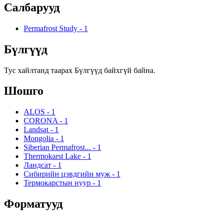
Салбарууд
Permafrost Study
-
1
Бүлгүүд
Тус хайлтанд таарах Бүлгүүд байхгүй байна.
Шошго
ALOS
-
1
CORONA
-
1
Landsat
-
1
Mongolia
-
1
Siberian Permafrost...
-
1
Thermokarst Lake
-
1
Ландсат
-
1
Сибирийн цэвдгийн муж
-
1
Термокарстын нуур
-
1
Форматууд