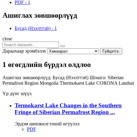
PDF
-
1
Ашиглах зөвшөөрлүүд
Бусад (Нээлттэй)
-
1
close
Дараахаар эрэмбэлэх
Гүйцэтгэ.
1 өгөгдлийн бүрдэл олдлоо
Ашиглах зөвшөөрлүүд:
Бусад (Нээлттэй)
Шошго:
Siberian
Permafrost Region
Mongolia
Thermokarst Lake
CORONA
Landsat
Үр дүнг шүүх
Termokarst Lake Changes in the Southern
Fringe of Siberian Permafrost Region ...
Эрдэм шинжилгээний өгүүлэл
PDF