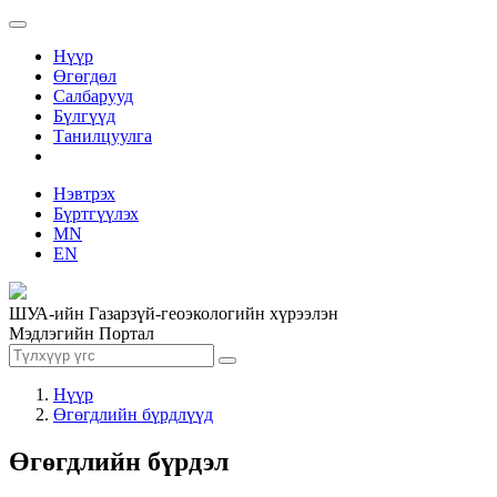
Нүүр
Өгөгдөл
Салбарууд
Бүлгүүд
Танилцуулга
Нэвтрэх
Бүртгүүлэх
MN
EN
ШУА-ийн Газарзүй-геоэкологийн хүрээлэн
Мэдлэгийн Портал
Нүүр
Өгөгдлийн бүрдлүүд
Өгөгдлийн бүрдэл