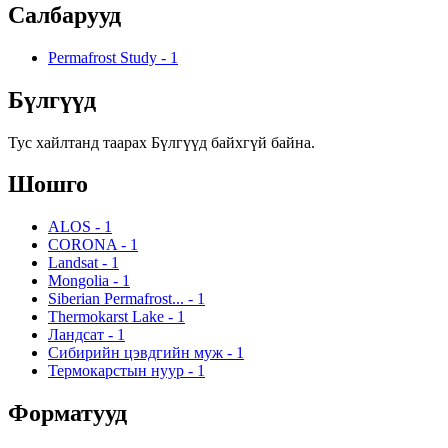
Салбарууд
Permafrost Study
-
1
Бүлгүүд
Тус хайлтанд таарах Бүлгүүд байхгүй байна.
Шошго
ALOS
-
1
CORONA
-
1
Landsat
-
1
Mongolia
-
1
Siberian Permafrost...
-
1
Thermokarst Lake
-
1
Ландсат
-
1
Сибирийн цэвдгийн муж
-
1
Термокарстын нуур
-
1
Форматууд