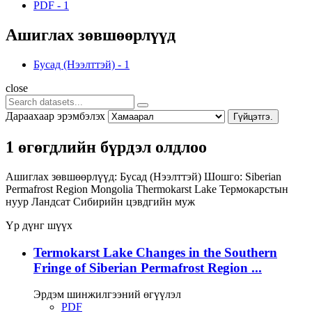
PDF
-
1
Ашиглах зөвшөөрлүүд
Бусад (Нээлттэй)
-
1
close
Дараахаар эрэмбэлэх
Гүйцэтгэ.
1 өгөгдлийн бүрдэл олдлоо
Ашиглах зөвшөөрлүүд:
Бусад (Нээлттэй)
Шошго:
Siberian
Permafrost Region
Mongolia
Thermokarst Lake
Термокарстын
нуур
Ландсат
Сибирийн цэвдгийн муж
Үр дүнг шүүх
Termokarst Lake Changes in the Southern
Fringe of Siberian Permafrost Region ...
Эрдэм шинжилгээний өгүүлэл
PDF