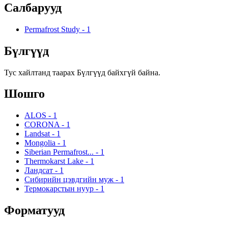
Салбарууд
Permafrost Study
-
1
Бүлгүүд
Тус хайлтанд таарах Бүлгүүд байхгүй байна.
Шошго
ALOS
-
1
CORONA
-
1
Landsat
-
1
Mongolia
-
1
Siberian Permafrost...
-
1
Thermokarst Lake
-
1
Ландсат
-
1
Сибирийн цэвдгийн муж
-
1
Термокарстын нуур
-
1
Форматууд