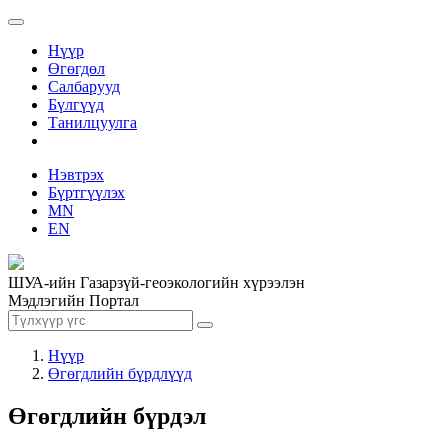
Нүүр
Өгөгдөл
Салбарууд
Бүлгүүд
Танилцуулга
Нэвтрэх
Бүртгүүлэх
MN
EN
ШУА-ийн Газарзүй-геоэкологийн хүрээлэн
Мэдлэгийн Портал
Нүүр
Өгөгдлийн бүрдлүүд
Өгөгдлийн бүрдэл