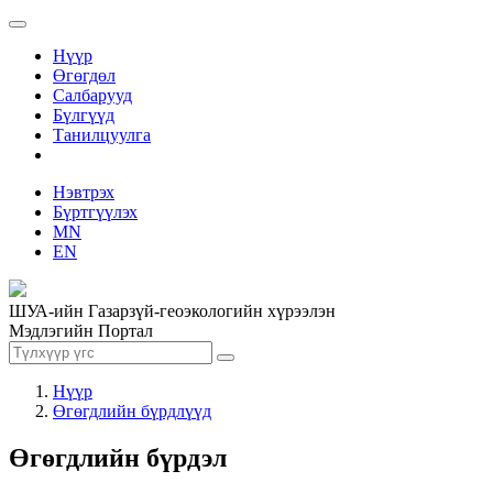
Нүүр
Өгөгдөл
Салбарууд
Бүлгүүд
Танилцуулга
Нэвтрэх
Бүртгүүлэх
MN
EN
ШУА-ийн Газарзүй-геоэкологийн хүрээлэн
Мэдлэгийн Портал
Нүүр
Өгөгдлийн бүрдлүүд
Өгөгдлийн бүрдэл