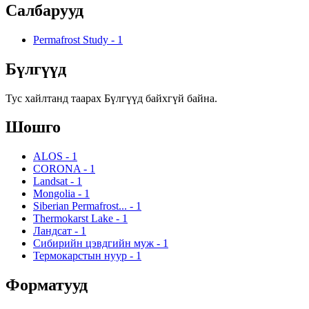
Салбарууд
Permafrost Study
-
1
Бүлгүүд
Тус хайлтанд таарах Бүлгүүд байхгүй байна.
Шошго
ALOS
-
1
CORONA
-
1
Landsat
-
1
Mongolia
-
1
Siberian Permafrost...
-
1
Thermokarst Lake
-
1
Ландсат
-
1
Сибирийн цэвдгийн муж
-
1
Термокарстын нуур
-
1
Форматууд