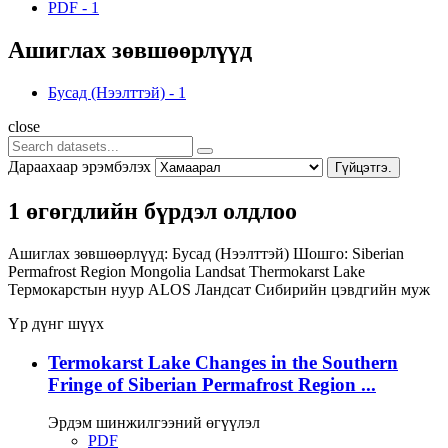
PDF
-
1
Ашиглах зөвшөөрлүүд
Бусад (Нээлттэй)
-
1
close
Дараахаар эрэмбэлэх
Гүйцэтгэ.
1 өгөгдлийн бүрдэл олдлоо
Ашиглах зөвшөөрлүүд:
Бусад (Нээлттэй)
Шошго:
Siberian
Permafrost Region
Mongolia
Landsat
Thermokarst Lake
Термокарстын нуур
ALOS
Ландсат
Сибирийн цэвдгийн муж
Үр дүнг шүүх
Termokarst Lake Changes in the Southern
Fringe of Siberian Permafrost Region ...
Эрдэм шинжилгээний өгүүлэл
PDF