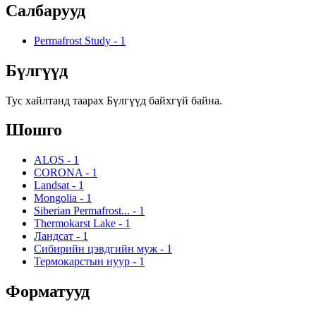
Салбарууд
Permafrost Study
-
1
Бүлгүүд
Тус хайлтанд таарах Бүлгүүд байхгүй байна.
Шошго
ALOS
-
1
CORONA
-
1
Landsat
-
1
Mongolia
-
1
Siberian Permafrost...
-
1
Thermokarst Lake
-
1
Ландсат
-
1
Сибирийн цэвдгийн муж
-
1
Термокарстын нуур
-
1
Форматууд