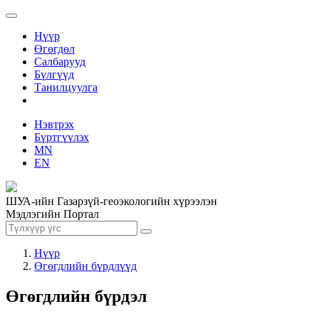
Нүүр
Өгөгдөл
Салбарууд
Бүлгүүд
Танилцуулга
Нэвтрэх
Бүртгүүлэх
MN
EN
ШУА-ийн Газарзүй-геоэкологийн хүрээлэн
Мэдлэгийн Портал
Нүүр
Өгөгдлийн бүрдлүүд
Өгөгдлийн бүрдэл