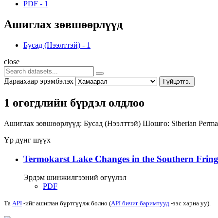
PDF
-
1
Ашиглах зөвшөөрлүүд
Бусад (Нээлттэй)
-
1
close
Дараахаар эрэмбэлэх
Гүйцэтгэ.
1 өгөгдлийн бүрдэл олдлоо
Ашиглах зөвшөөрлүүд:
Бусад (Нээлттэй)
Шошго:
Siberian Perma
Үр дүнг шүүх
Termokarst Lake Changes in the Southern Fringe
Эрдэм шинжилгээний өгүүлэл
PDF
Та
API
-ийг ашиглан бүртгүүлж болно (
API бичиг баримтууд
-ээс харна уу).