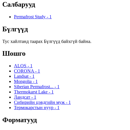
Салбарууд
Permafrost Study
-
1
Бүлгүүд
Тус хайлтанд таарах Бүлгүүд байхгүй байна.
Шошго
ALOS
-
1
CORONA
-
1
Landsat
-
1
Mongolia
-
1
Siberian Permafrost...
-
1
Thermokarst Lake
-
1
Ландсат
-
1
Сибирийн цэвдгийн муж
-
1
Термокарстын нуур
-
1
Форматууд