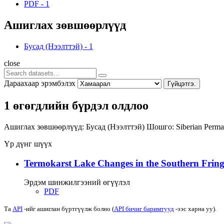
PDF
-
1
Ашиглах зөвшөөрлүүд
Бусад (Нээлттэй)
-
1
close
Дараахаар эрэмбэлэх
Гүйцэтгэ.
1 өгөгдлийн бүрдэл олдлоо
Ашиглах зөвшөөрлүүд:
Бусад (Нээлттэй)
Шошго:
Siberian Perma
Үр дүнг шүүх
Termokarst Lake Changes in the Southern Fringe
Эрдэм шинжилгээний өгүүлэл
PDF
Та
API
-ийг ашиглан бүртгүүлж болно (
API бичиг баримтууд
-ээс харна уу).