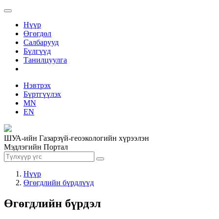
Нүүр
Өгөгдөл
Салбарууд
Бүлгүүд
Танилцуулга
Нэвтрэх
Бүртгүүлэх
MN
EN
ШУА-ийн Газарзүй-геоэкологийн хүрээлэн
Мэдлэгийн Портал
Нүүр
Өгөгдлийн бүрдлүүд
Өгөгдлийн бүрдэл