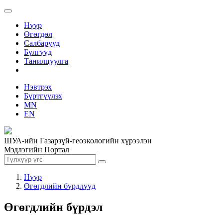
Нүүр
Өгөгдөл
Салбарууд
Бүлгүүд
Танилцуулга
Нэвтрэх
Бүртгүүлэх
MN
EN
ШУА-ийн Газарзүй-геоэкологийн хүрээлэн
Мэдлэгийн Портал
Нүүр
Өгөгдлийн бүрдлүүд
Өгөгдлийн бүрдэл