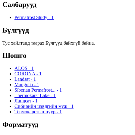
Салбарууд
Permafrost Study
-
1
Бүлгүүд
Тус хайлтанд таарах Бүлгүүд байхгүй байна.
Шошго
ALOS
-
1
CORONA
-
1
Landsat
-
1
Mongolia
-
1
Siberian Permafrost...
-
1
Thermokarst Lake
-
1
Ландсат
-
1
Сибирийн цэвдгийн муж
-
1
Термокарстын нуур
-
1
Форматууд