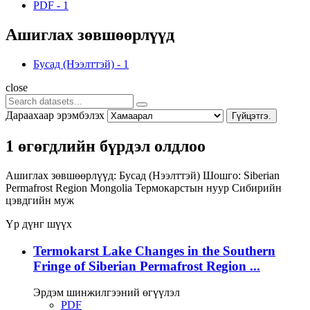
PDF
-
1
Ашиглах зөвшөөрлүүд
Бусад (Нээлттэй)
-
1
close
Дараахаар эрэмбэлэх
Гүйцэтгэ.
1 өгөгдлийн бүрдэл олдлоо
Ашиглах зөвшөөрлүүд:
Бусад (Нээлттэй)
Шошго:
Siberian
Permafrost Region
Mongolia
Термокарстын нуур
Сибирийн
цэвдгийн муж
Үр дүнг шүүх
Termokarst Lake Changes in the Southern
Fringe of Siberian Permafrost Region ...
Эрдэм шинжилгээний өгүүлэл
PDF