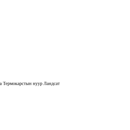
ia
Термокарстын нуур
Ландсат