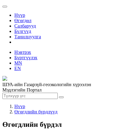
Нүүр
Өгөгдөл
Салбарууд
Бүлгүүд
Танилцуулга
Нэвтрэх
Бүртгүүлэх
MN
EN
ШУА-ийн Газарзүй-геоэкологийн хүрээлэн
Мэдлэгийн Портал
Нүүр
Өгөгдлийн бүрдлүүд
Өгөгдлийн бүрдэл