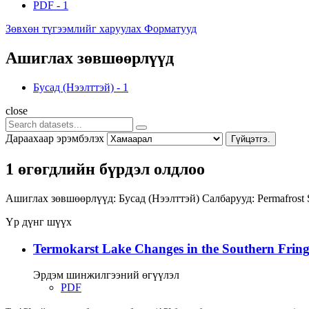
PDF
-
1
Зөвхөн түгээмлийг харуулах Форматууд
Ашиглах зөвшөөрлүүд
Бусад (Нээлттэй)
-
1
close
Дараахаар эрэмбэлэх
Гүйцэтгэ.
1 өгөгдлийн бүрдэл олдлоо
Ашиглах зөвшөөрлүүд:
Бусад (Нээлттэй)
Салбарууд:
Permafrost
Үр дүнг шүүх
Termokarst Lake Changes in the Southern Fringe
Эрдэм шинжилгээний өгүүлэл
PDF