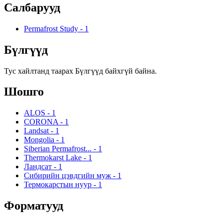
Салбарууд
Permafrost Study
-
1
Бүлгүүд
Тус хайлтанд таарах Бүлгүүд байхгүй байна.
Шошго
ALOS
-
1
CORONA
-
1
Landsat
-
1
Mongolia
-
1
Siberian Permafrost...
-
1
Thermokarst Lake
-
1
Ландсат
-
1
Сибирийн цэвдгийн муж
-
1
Термокарстын нуур
-
1
Форматууд