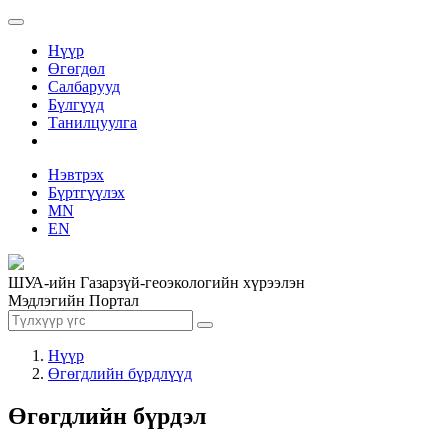
Нүүр
Өгөгдөл
Салбарууд
Бүлгүүд
Танилцуулга
Нэвтрэх
Бүртгүүлэх
MN
EN
ШУА-ийн Газарзүй-геоэкологийн хүрээлэн
Мэдлэгийн Портал
Нүүр
Өгөгдлийн бүрдлүүд
Өгөгдлийн бүрдэл