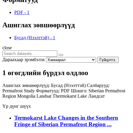
PDF
-
1
Ашиглах зөвшөөрлүүд
Бусад (Нээлттэй)
-
1
close
Дараахаар эрэмбэлэх
Гүйцэтгэ.
1 өгөгдлийн бүрдэл олдлоо
Ашиглах зөвшөөрлүүд:
Бусад (Нээлттэй)
Салбарууд:
Permafrost Study
Форматууд:
PDF
Шошго:
Siberian Permafrost
Region
Mongolia
Landsat
Thermokarst Lake
Ландсат
Үр дүнг шүүх
Termokarst Lake Changes in the Southern
Fringe of Siberian Permafrost Region ...