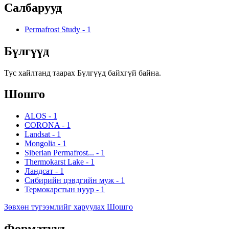
Салбарууд
Permafrost Study
-
1
Бүлгүүд
Тус хайлтанд таарах Бүлгүүд байхгүй байна.
Шошго
ALOS
-
1
CORONA
-
1
Landsat
-
1
Mongolia
-
1
Siberian Permafrost...
-
1
Thermokarst Lake
-
1
Ландсат
-
1
Сибирийн цэвдгийн муж
-
1
Термокарстын нуур
-
1
Зөвхөн түгээмлийг харуулах Шошго
Форматууд