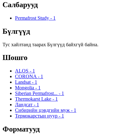
Салбарууд
Permafrost Study
-
1
Бүлгүүд
Тус хайлтанд таарах Бүлгүүд байхгүй байна.
Шошго
ALOS
-
1
CORONA
-
1
Landsat
-
1
Mongolia
-
1
Siberian Permafrost...
-
1
Thermokarst Lake
-
1
Ландсат
-
1
Сибирийн цэвдгийн муж
-
1
Термокарстын нуур
-
1
Форматууд