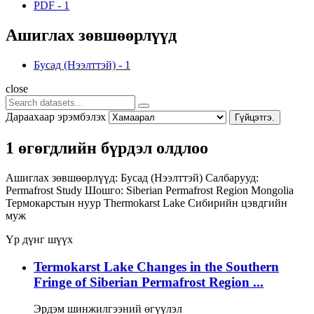
PDF
-
1
Ашиглах зөвшөөрлүүд
Бусад (Нээлттэй)
-
1
close
Дараахаар эрэмбэлэх
Гүйцэтгэ.
1 өгөгдлийн бүрдэл олдлоо
Ашиглах зөвшөөрлүүд:
Бусад (Нээлттэй)
Салбарууд:
Permafrost Study
Шошго:
Siberian Permafrost Region
Mongolia
Термокарстын нуур
Thermokarst Lake
Сибирийн цэвдгийн
муж
Үр дүнг шүүх
Termokarst Lake Changes in the Southern
Fringe of Siberian Permafrost Region ...
Эрдэм шинжилгээний өгүүлэл