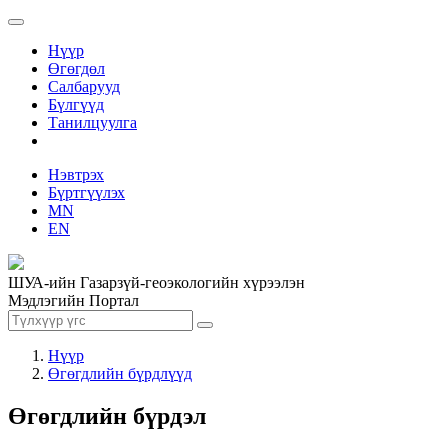
Нүүр
Өгөгдөл
Салбарууд
Бүлгүүд
Танилцуулга
Нэвтрэх
Бүртгүүлэх
MN
EN
ШУА-ийн Газарзүй-геоэкологийн хүрээлэн
Мэдлэгийн Портал
Нүүр
Өгөгдлийн бүрдлүүд
Өгөгдлийн бүрдэл