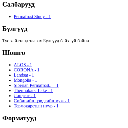
Салбарууд
Permafrost Study
-
1
Бүлгүүд
Тус хайлтанд таарах Бүлгүүд байхгүй байна.
Шошго
ALOS
-
1
CORONA
-
1
Landsat
-
1
Mongolia
-
1
Siberian Permafrost...
-
1
Thermokarst Lake
-
1
Ландсат
-
1
Сибирийн цэвдгийн муж
-
1
Термокарстын нуур
-
1
Форматууд