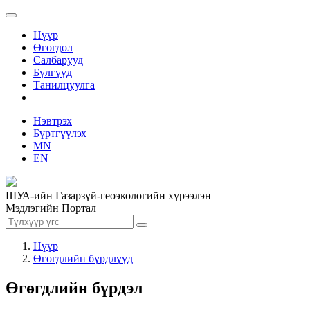
Нүүр
Өгөгдөл
Салбарууд
Бүлгүүд
Танилцуулга
Нэвтрэх
Бүртгүүлэх
MN
EN
ШУА-ийн Газарзүй-геоэкологийн хүрээлэн
Мэдлэгийн Портал
Нүүр
Өгөгдлийн бүрдлүүд
Өгөгдлийн бүрдэл