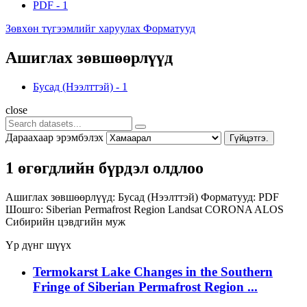
PDF
-
1
Зөвхөн түгээмлийг харуулах Форматууд
Ашиглах зөвшөөрлүүд
Бусад (Нээлттэй)
-
1
close
Дараахаар эрэмбэлэх
Гүйцэтгэ.
1 өгөгдлийн бүрдэл олдлоо
Ашиглах зөвшөөрлүүд:
Бусад (Нээлттэй)
Форматууд:
PDF
Шошго:
Siberian Permafrost Region
Landsat
CORONA
ALOS
Сибирийн цэвдгийн муж
Үр дүнг шүүх
Termokarst Lake Changes in the Southern
Fringe of Siberian Permafrost Region ...