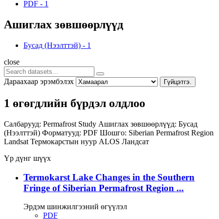
PDF
-
1
Ашиглах зөвшөөрлүүд
Бусад (Нээлттэй)
-
1
close
Дараахаар эрэмбэлэх
Гүйцэтгэ.
1 өгөгдлийн бүрдэл олдлоо
Салбарууд:
Permafrost Study
Ашиглах зөвшөөрлүүд:
Бусад
(Нээлттэй)
Форматууд:
PDF
Шошго:
Siberian Permafrost Region
Landsat
Термокарстын нуур
ALOS
Ландсат
Үр дүнг шүүх
Termokarst Lake Changes in the Southern
Fringe of Siberian Permafrost Region ...
Эрдэм шинжилгээний өгүүлэл
PDF