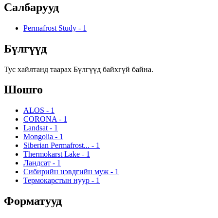
Салбарууд
Permafrost Study
-
1
Бүлгүүд
Тус хайлтанд таарах Бүлгүүд байхгүй байна.
Шошго
ALOS
-
1
CORONA
-
1
Landsat
-
1
Mongolia
-
1
Siberian Permafrost...
-
1
Thermokarst Lake
-
1
Ландсат
-
1
Сибирийн цэвдгийн муж
-
1
Термокарстын нуур
-
1
Форматууд