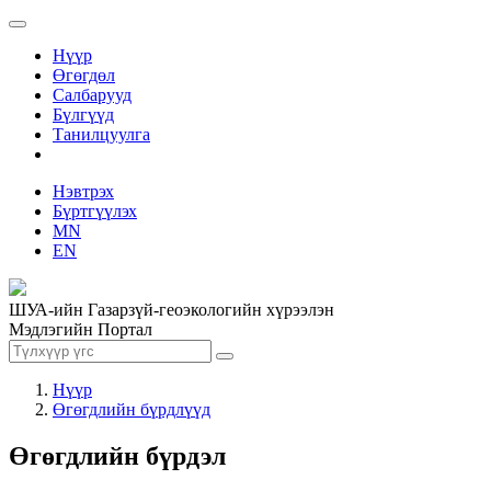
Нүүр
Өгөгдөл
Салбарууд
Бүлгүүд
Танилцуулга
Нэвтрэх
Бүртгүүлэх
MN
EN
ШУА-ийн Газарзүй-геоэкологийн хүрээлэн
Мэдлэгийн Портал
Нүүр
Өгөгдлийн бүрдлүүд
Өгөгдлийн бүрдэл