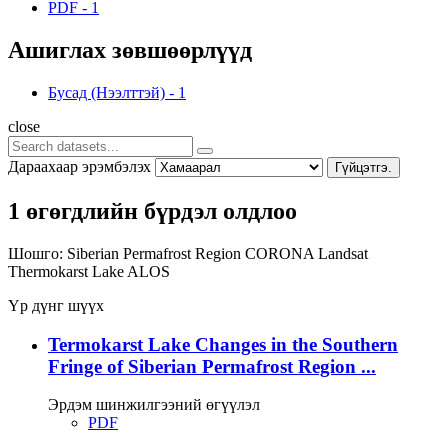
PDF
-
1
Ашиглах зөвшөөрлүүд
Бусад (Нээлттэй)
-
1
close
Дараахаар эрэмбэлэх
Гүйцэтгэ.
1 өгөгдлийн бүрдэл олдлоо
Шошго:
Siberian Permafrost Region
CORONA
Landsat
Thermokarst Lake
ALOS
Үр дүнг шүүх
Termokarst Lake Changes in the Southern
Fringe of Siberian Permafrost Region ...
Эрдэм шинжилгээний өгүүлэл
PDF