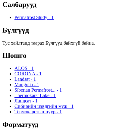
Салбарууд
Permafrost Study
-
1
Бүлгүүд
Тус хайлтанд таарах Бүлгүүд байхгүй байна.
Шошго
ALOS
-
1
CORONA
-
1
Landsat
-
1
Mongolia
-
1
Siberian Permafrost...
-
1
Thermokarst Lake
-
1
Ландсат
-
1
Сибирийн цэвдгийн муж
-
1
Термокарстын нуур
-
1
Форматууд