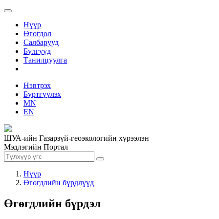
Нүүр
Өгөгдөл
Салбарууд
Бүлгүүд
Танилцуулга
Нэвтрэх
Бүртгүүлэх
MN
EN
ШУА-ийн Газарзүй-геоэкологийн хүрээлэн
Мэдлэгийн Портал
Нүүр
Өгөгдлийн бүрдлүүд
Өгөгдлийн бүрдэл