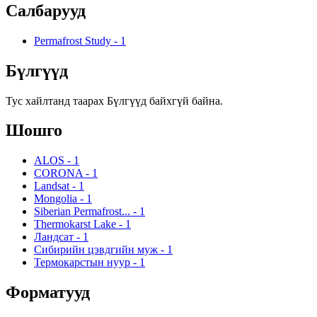
Салбарууд
Permafrost Study
-
1
Бүлгүүд
Тус хайлтанд таарах Бүлгүүд байхгүй байна.
Шошго
ALOS
-
1
CORONA
-
1
Landsat
-
1
Mongolia
-
1
Siberian Permafrost...
-
1
Thermokarst Lake
-
1
Ландсат
-
1
Сибирийн цэвдгийн муж
-
1
Термокарстын нуур
-
1
Форматууд