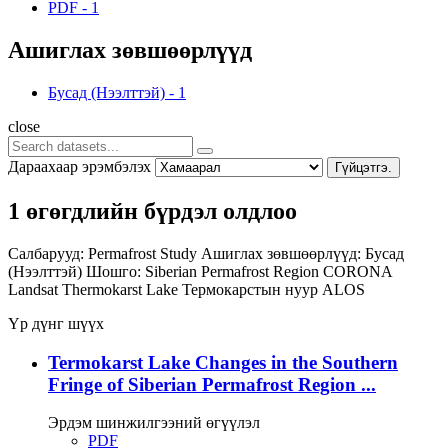
PDF
-
1
Ашиглах зөвшөөрлүүд
Бусад (Нээлттэй)
-
1
close
Дараахаар эрэмбэлэх
Гүйцэтгэ.
1 өгөгдлийн бүрдэл олдлоо
Салбарууд:
Permafrost Study
Ашиглах зөвшөөрлүүд:
Бусад
(Нээлттэй)
Шошго:
Siberian Permafrost Region
CORONA
Landsat
Thermokarst Lake
Термокарстын нуур
ALOS
Үр дүнг шүүх
Termokarst Lake Changes in the Southern
Fringe of Siberian Permafrost Region ...
Эрдэм шинжилгээний өгүүлэл
PDF