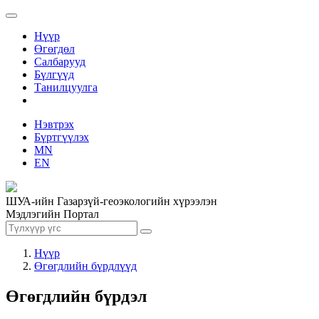
Нүүр
Өгөгдөл
Салбарууд
Бүлгүүд
Танилцуулга
Нэвтрэх
Бүртгүүлэх
MN
EN
ШУА-ийн Газарзүй-геоэкологийн хүрээлэн
Мэдлэгийн Портал
Нүүр
Өгөгдлийн бүрдлүүд
Өгөгдлийн бүрдэл