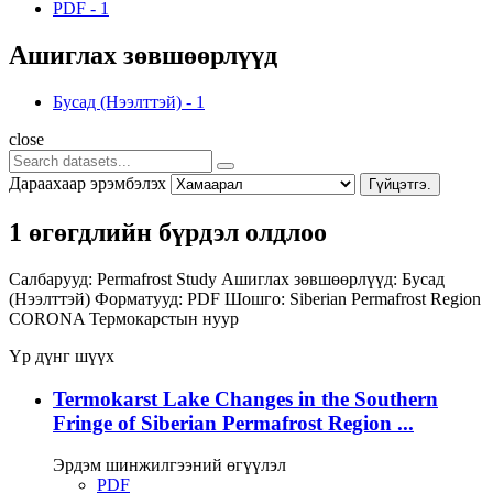
PDF
-
1
Ашиглах зөвшөөрлүүд
Бусад (Нээлттэй)
-
1
close
Дараахаар эрэмбэлэх
Гүйцэтгэ.
1 өгөгдлийн бүрдэл олдлоо
Салбарууд:
Permafrost Study
Ашиглах зөвшөөрлүүд:
Бусад
(Нээлттэй)
Форматууд:
PDF
Шошго:
Siberian Permafrost Region
CORONA
Термокарстын нуур
Үр дүнг шүүх
Termokarst Lake Changes in the Southern
Fringe of Siberian Permafrost Region ...
Эрдэм шинжилгээний өгүүлэл
PDF