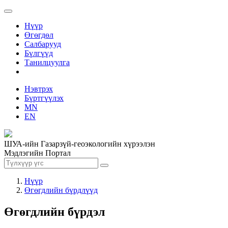
Нүүр
Өгөгдөл
Салбарууд
Бүлгүүд
Танилцуулга
Нэвтрэх
Бүртгүүлэх
MN
EN
ШУА-ийн Газарзүй-геоэкологийн хүрээлэн
Мэдлэгийн Портал
Нүүр
Өгөгдлийн бүрдлүүд
Өгөгдлийн бүрдэл