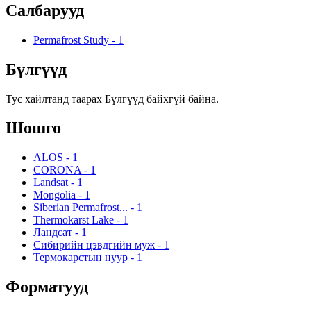
Салбарууд
Permafrost Study
-
1
Бүлгүүд
Тус хайлтанд таарах Бүлгүүд байхгүй байна.
Шошго
ALOS
-
1
CORONA
-
1
Landsat
-
1
Mongolia
-
1
Siberian Permafrost...
-
1
Thermokarst Lake
-
1
Ландсат
-
1
Сибирийн цэвдгийн муж
-
1
Термокарстын нуур
-
1
Форматууд