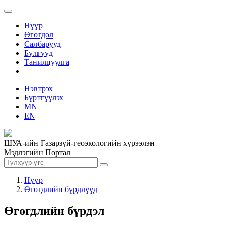
Нүүр
Өгөгдөл
Салбарууд
Бүлгүүд
Танилцуулга
Нэвтрэх
Бүртгүүлэх
MN
EN
ШУА-ийн Газарзүй-геоэкологийн хүрээлэн
Мэдлэгийн Портал
Нүүр
Өгөгдлийн бүрдлүүд
Өгөгдлийн бүрдэл