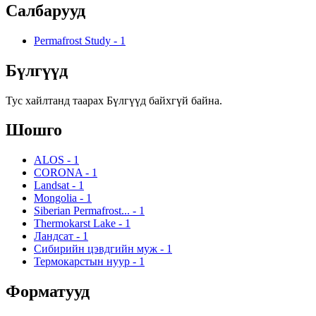
Салбарууд
Permafrost Study
-
1
Бүлгүүд
Тус хайлтанд таарах Бүлгүүд байхгүй байна.
Шошго
ALOS
-
1
CORONA
-
1
Landsat
-
1
Mongolia
-
1
Siberian Permafrost...
-
1
Thermokarst Lake
-
1
Ландсат
-
1
Сибирийн цэвдгийн муж
-
1
Термокарстын нуур
-
1
Форматууд