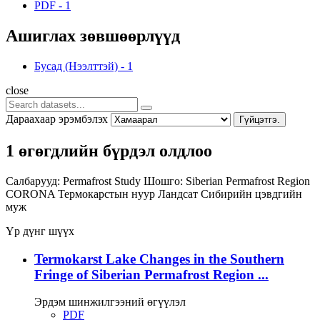
PDF
-
1
Ашиглах зөвшөөрлүүд
Бусад (Нээлттэй)
-
1
close
Дараахаар эрэмбэлэх
Гүйцэтгэ.
1 өгөгдлийн бүрдэл олдлоо
Салбарууд:
Permafrost Study
Шошго:
Siberian Permafrost Region
CORONA
Термокарстын нуур
Ландсат
Сибирийн цэвдгийн
муж
Үр дүнг шүүх
Termokarst Lake Changes in the Southern
Fringe of Siberian Permafrost Region ...
Эрдэм шинжилгээний өгүүлэл
PDF