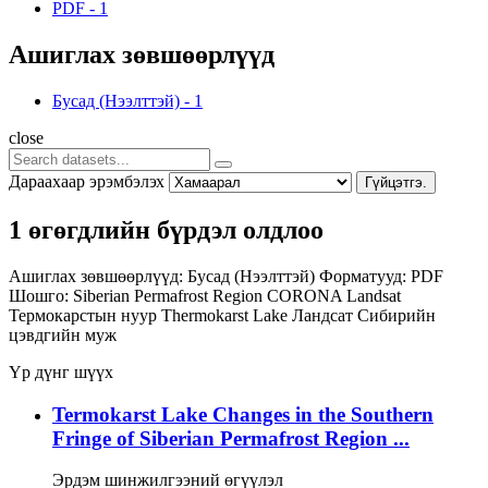
PDF
-
1
Ашиглах зөвшөөрлүүд
Бусад (Нээлттэй)
-
1
close
Дараахаар эрэмбэлэх
Гүйцэтгэ.
1 өгөгдлийн бүрдэл олдлоо
Ашиглах зөвшөөрлүүд:
Бусад (Нээлттэй)
Форматууд:
PDF
Шошго:
Siberian Permafrost Region
CORONA
Landsat
Термокарстын нуур
Thermokarst Lake
Ландсат
Сибирийн
цэвдгийн муж
Үр дүнг шүүх
Termokarst Lake Changes in the Southern
Fringe of Siberian Permafrost Region ...
Эрдэм шинжилгээний өгүүлэл