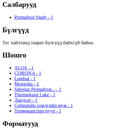
Салбарууд
Permafrost Study
-
1
Бүлгүүд
Тус хайлтанд таарах Бүлгүүд байхгүй байна.
Шошго
ALOS
-
1
CORONA
-
1
Landsat
-
1
Mongolia
-
1
Siberian Permafrost...
-
1
Thermokarst Lake
-
1
Ландсат
-
1
Сибирийн цэвдгийн муж
-
1
Термокарстын нуур
-
1
Форматууд