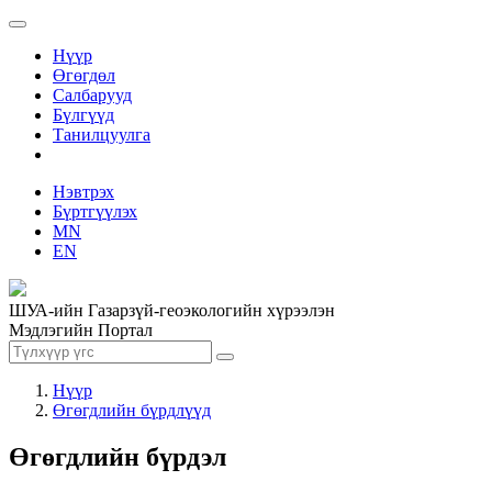
Нүүр
Өгөгдөл
Салбарууд
Бүлгүүд
Танилцуулга
Нэвтрэх
Бүртгүүлэх
MN
EN
ШУА-ийн Газарзүй-геоэкологийн хүрээлэн
Мэдлэгийн Портал
Нүүр
Өгөгдлийн бүрдлүүд
Өгөгдлийн бүрдэл