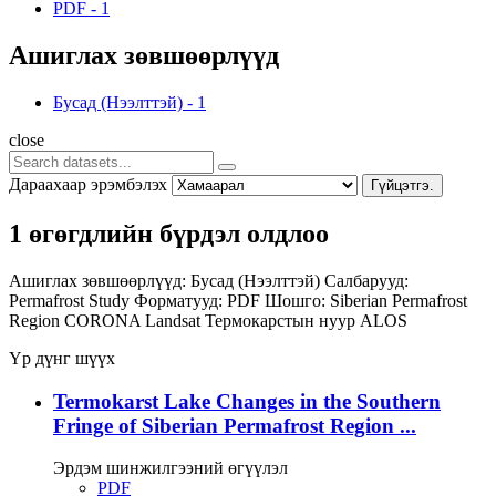
PDF
-
1
Ашиглах зөвшөөрлүүд
Бусад (Нээлттэй)
-
1
close
Дараахаар эрэмбэлэх
Гүйцэтгэ.
1 өгөгдлийн бүрдэл олдлоо
Ашиглах зөвшөөрлүүд:
Бусад (Нээлттэй)
Салбарууд:
Permafrost Study
Форматууд:
PDF
Шошго:
Siberian Permafrost
Region
CORONA
Landsat
Термокарстын нуур
ALOS
Үр дүнг шүүх
Termokarst Lake Changes in the Southern
Fringe of Siberian Permafrost Region ...
Эрдэм шинжилгээний өгүүлэл
PDF