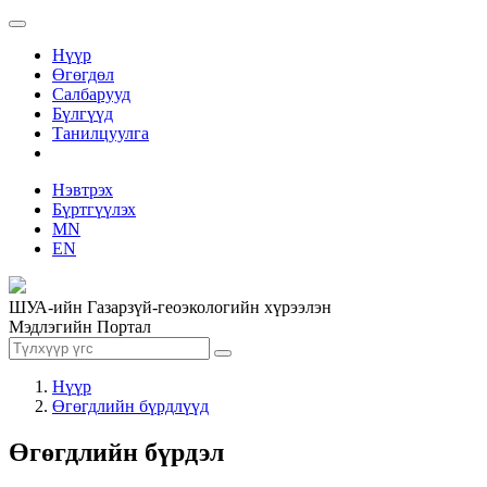
Нүүр
Өгөгдөл
Салбарууд
Бүлгүүд
Танилцуулга
Нэвтрэх
Бүртгүүлэх
MN
EN
ШУА-ийн Газарзүй-геоэкологийн хүрээлэн
Мэдлэгийн Портал
Нүүр
Өгөгдлийн бүрдлүүд
Өгөгдлийн бүрдэл