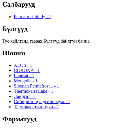
Салбарууд
Permafrost Study
-
1
Бүлгүүд
Тус хайлтанд таарах Бүлгүүд байхгүй байна.
Шошго
ALOS
-
1
CORONA
-
1
Landsat
-
1
Mongolia
-
1
Siberian Permafrost...
-
1
Thermokarst Lake
-
1
Ландсат
-
1
Сибирийн цэвдгийн муж
-
1
Термокарстын нуур
-
1
Форматууд