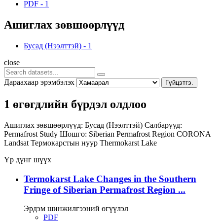
PDF
-
1
Ашиглах зөвшөөрлүүд
Бусад (Нээлттэй)
-
1
close
Дараахаар эрэмбэлэх
Гүйцэтгэ.
1 өгөгдлийн бүрдэл олдлоо
Ашиглах зөвшөөрлүүд:
Бусад (Нээлттэй)
Салбарууд:
Permafrost Study
Шошго:
Siberian Permafrost Region
CORONA
Landsat
Термокарстын нуур
Thermokarst Lake
Үр дүнг шүүх
Termokarst Lake Changes in the Southern
Fringe of Siberian Permafrost Region ...
Эрдэм шинжилгээний өгүүлэл
PDF