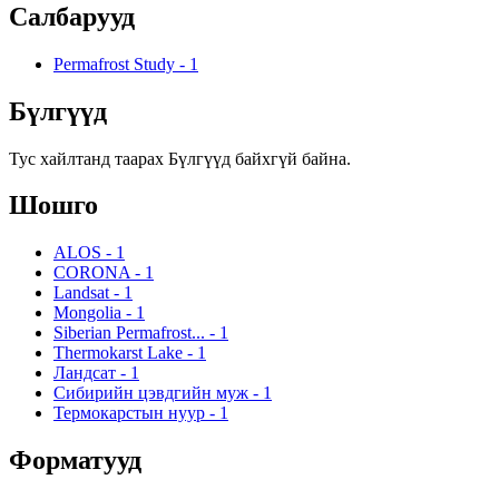
Салбарууд
Permafrost Study
-
1
Бүлгүүд
Тус хайлтанд таарах Бүлгүүд байхгүй байна.
Шошго
ALOS
-
1
CORONA
-
1
Landsat
-
1
Mongolia
-
1
Siberian Permafrost...
-
1
Thermokarst Lake
-
1
Ландсат
-
1
Сибирийн цэвдгийн муж
-
1
Термокарстын нуур
-
1
Форматууд