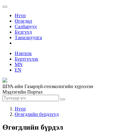
Нүүр
Өгөгдөл
Салбарууд
Бүлгүүд
Танилцуулга
Нэвтрэх
Бүртгүүлэх
MN
EN
ШУА-ийн Газарзүй-геоэкологийн хүрээлэн
Мэдлэгийн Портал
Нүүр
Өгөгдлийн бүрдлүүд
Өгөгдлийн бүрдэл