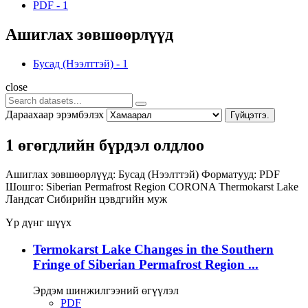
PDF
-
1
Ашиглах зөвшөөрлүүд
Бусад (Нээлттэй)
-
1
close
Дараахаар эрэмбэлэх
Гүйцэтгэ.
1 өгөгдлийн бүрдэл олдлоо
Ашиглах зөвшөөрлүүд:
Бусад (Нээлттэй)
Форматууд:
PDF
Шошго:
Siberian Permafrost Region
CORONA
Thermokarst Lake
Ландсат
Сибирийн цэвдгийн муж
Үр дүнг шүүх
Termokarst Lake Changes in the Southern
Fringe of Siberian Permafrost Region ...
Эрдэм шинжилгээний өгүүлэл
PDF