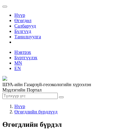
Нүүр
Өгөгдөл
Салбарууд
Бүлгүүд
Танилцуулга
Нэвтрэх
Бүртгүүлэх
MN
EN
ШУА-ийн Газарзүй-геоэкологийн хүрээлэн
Мэдлэгийн Портал
Нүүр
Өгөгдлийн бүрдлүүд
Өгөгдлийн бүрдэл