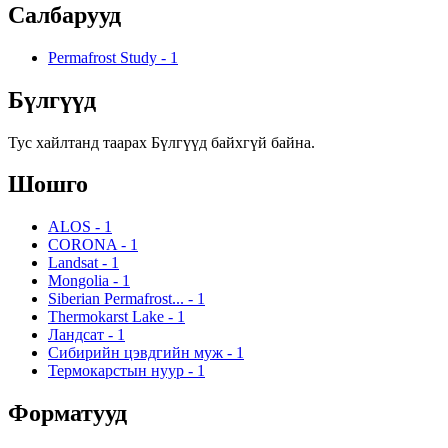
Салбарууд
Permafrost Study
-
1
Бүлгүүд
Тус хайлтанд таарах Бүлгүүд байхгүй байна.
Шошго
ALOS
-
1
CORONA
-
1
Landsat
-
1
Mongolia
-
1
Siberian Permafrost...
-
1
Thermokarst Lake
-
1
Ландсат
-
1
Сибирийн цэвдгийн муж
-
1
Термокарстын нуур
-
1
Форматууд