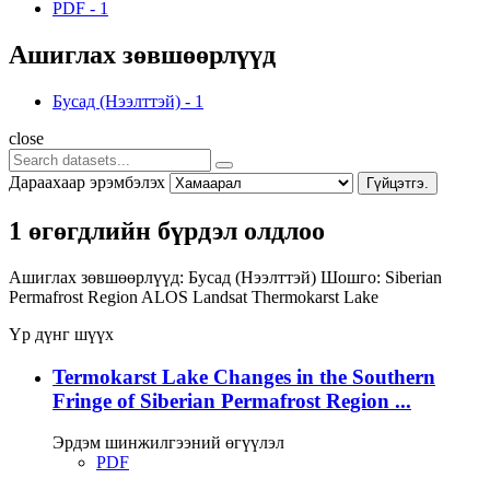
PDF
-
1
Ашиглах зөвшөөрлүүд
Бусад (Нээлттэй)
-
1
close
Дараахаар эрэмбэлэх
Гүйцэтгэ.
1 өгөгдлийн бүрдэл олдлоо
Ашиглах зөвшөөрлүүд:
Бусад (Нээлттэй)
Шошго:
Siberian
Permafrost Region
ALOS
Landsat
Thermokarst Lake
Үр дүнг шүүх
Termokarst Lake Changes in the Southern
Fringe of Siberian Permafrost Region ...
Эрдэм шинжилгээний өгүүлэл
PDF