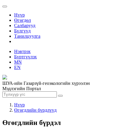
Нүүр
Өгөгдөл
Салбарууд
Бүлгүүд
Танилцуулга
Нэвтрэх
Бүртгүүлэх
MN
EN
ШУА-ийн Газарзүй-геоэкологийн хүрээлэн
Мэдлэгийн Портал
Нүүр
Өгөгдлийн бүрдлүүд
Өгөгдлийн бүрдэл