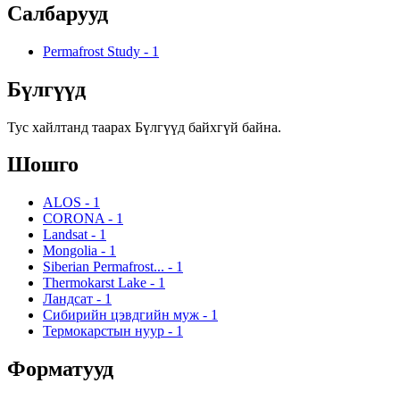
Салбарууд
Permafrost Study
-
1
Бүлгүүд
Тус хайлтанд таарах Бүлгүүд байхгүй байна.
Шошго
ALOS
-
1
CORONA
-
1
Landsat
-
1
Mongolia
-
1
Siberian Permafrost...
-
1
Thermokarst Lake
-
1
Ландсат
-
1
Сибирийн цэвдгийн муж
-
1
Термокарстын нуур
-
1
Форматууд