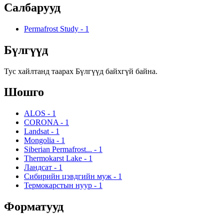
Салбарууд
Permafrost Study
-
1
Бүлгүүд
Тус хайлтанд таарах Бүлгүүд байхгүй байна.
Шошго
ALOS
-
1
CORONA
-
1
Landsat
-
1
Mongolia
-
1
Siberian Permafrost...
-
1
Thermokarst Lake
-
1
Ландсат
-
1
Сибирийн цэвдгийн муж
-
1
Термокарстын нуур
-
1
Форматууд