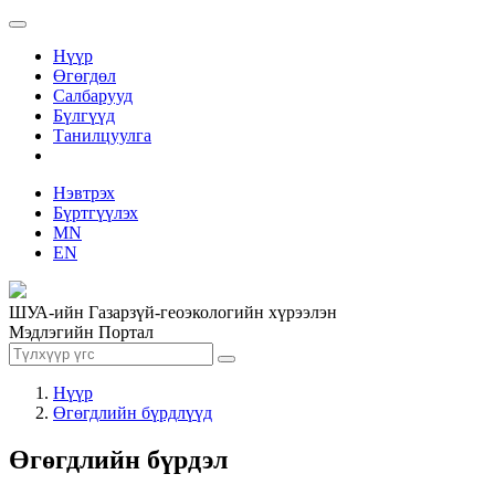
Нүүр
Өгөгдөл
Салбарууд
Бүлгүүд
Танилцуулга
Нэвтрэх
Бүртгүүлэх
MN
EN
ШУА-ийн Газарзүй-геоэкологийн хүрээлэн
Мэдлэгийн Портал
Нүүр
Өгөгдлийн бүрдлүүд
Өгөгдлийн бүрдэл