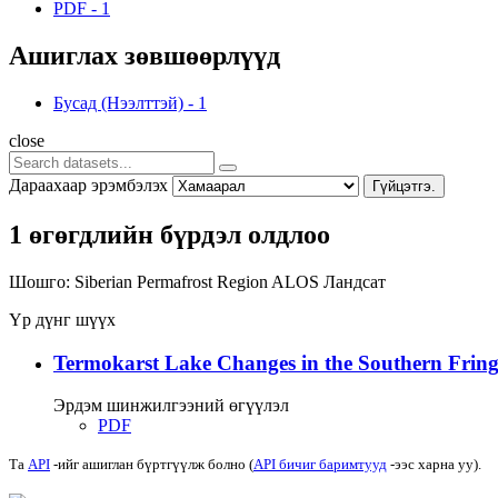
PDF
-
1
Ашиглах зөвшөөрлүүд
Бусад (Нээлттэй)
-
1
close
Дараахаар эрэмбэлэх
Гүйцэтгэ.
1 өгөгдлийн бүрдэл олдлоо
Шошго:
Siberian Permafrost Region
ALOS
Ландсат
Үр дүнг шүүх
Termokarst Lake Changes in the Southern Fringe
Эрдэм шинжилгээний өгүүлэл
PDF
Та
API
-ийг ашиглан бүртгүүлж болно (
API бичиг баримтууд
-ээс харна уу).