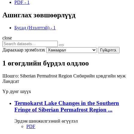
PDF
-
1
Ашиглах зөвшөөрлүүд
Бусад (Нээлттэй)
-
1
close
Дараахаар эрэмбэлэх
Гүйцэтгэ.
1 өгөгдлийн бүрдэл олдлоо
Шошго:
Siberian Permafrost Region
Сибирийн цэвдгийн муж
Ландсат
Үр дүнг шүүх
Termokarst Lake Changes in the Southern
Fringe of Siberian Permafrost Region ...
Эрдэм шинжилгээний өгүүлэл
PDF