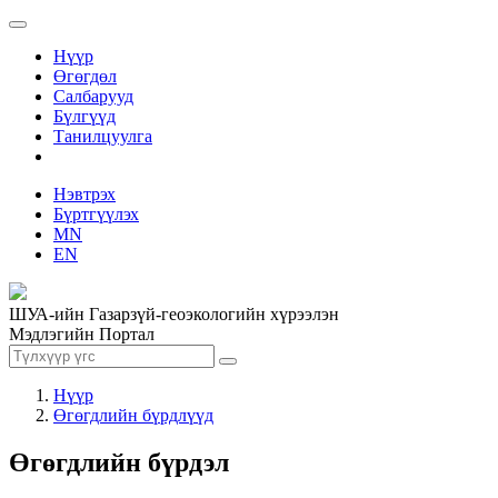
Нүүр
Өгөгдөл
Салбарууд
Бүлгүүд
Танилцуулга
Нэвтрэх
Бүртгүүлэх
MN
EN
ШУА-ийн Газарзүй-геоэкологийн хүрээлэн
Мэдлэгийн Портал
Нүүр
Өгөгдлийн бүрдлүүд
Өгөгдлийн бүрдэл