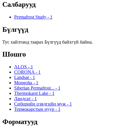
Салбарууд
Permafrost Study
-
1
Бүлгүүд
Тус хайлтанд таарах Бүлгүүд байхгүй байна.
Шошго
ALOS
-
1
CORONA
-
1
Landsat
-
1
Mongolia
-
1
Siberian Permafrost...
-
1
Thermokarst Lake
-
1
Ландсат
-
1
Сибирийн цэвдгийн муж
-
1
Термокарстын нуур
-
1
Форматууд