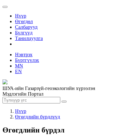
Нүүр
Өгөгдөл
Салбарууд
Бүлгүүд
Танилцуулга
Нэвтрэх
Бүртгүүлэх
MN
EN
ШУА-ийн Газарзүй-геоэкологийн хүрээлэн
Мэдлэгийн Портал
Нүүр
Өгөгдлийн бүрдлүүд
Өгөгдлийн бүрдэл