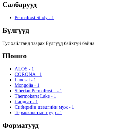
Салбарууд
Permafrost Study
-
1
Бүлгүүд
Тус хайлтанд таарах Бүлгүүд байхгүй байна.
Шошго
ALOS
-
1
CORONA
-
1
Landsat
-
1
Mongolia
-
1
Siberian Permafrost...
-
1
Thermokarst Lake
-
1
Ландсат
-
1
Сибирийн цэвдгийн муж
-
1
Термокарстын нуур
-
1
Форматууд