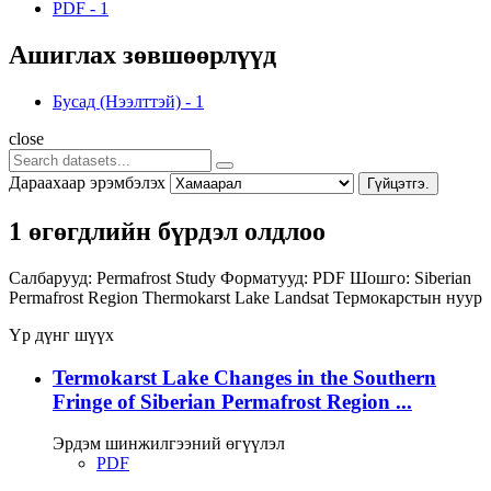
PDF
-
1
Ашиглах зөвшөөрлүүд
Бусад (Нээлттэй)
-
1
close
Дараахаар эрэмбэлэх
Гүйцэтгэ.
1 өгөгдлийн бүрдэл олдлоо
Салбарууд:
Permafrost Study
Форматууд:
PDF
Шошго:
Siberian
Permafrost Region
Thermokarst Lake
Landsat
Термокарстын нуур
Үр дүнг шүүх
Termokarst Lake Changes in the Southern
Fringe of Siberian Permafrost Region ...
Эрдэм шинжилгээний өгүүлэл
PDF