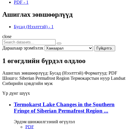
PDF
-
1
Ашиглах зөвшөөрлүүд
Бусад (Нээлттэй)
-
1
close
Дараахаар эрэмбэлэх
Гүйцэтгэ.
1 өгөгдлийн бүрдэл олдлоо
Ашиглах зөвшөөрлүүд:
Бусад (Нээлттэй)
Форматууд:
PDF
Шошго:
Siberian Permafrost Region
Термокарстын нуур
Landsat
Сибирийн цэвдгийн муж
Үр дүнг шүүх
Termokarst Lake Changes in the Southern
Fringe of Siberian Permafrost Region ...
Эрдэм шинжилгээний өгүүлэл
PDF