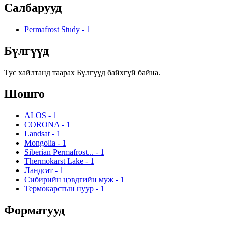
Салбарууд
Permafrost Study
-
1
Бүлгүүд
Тус хайлтанд таарах Бүлгүүд байхгүй байна.
Шошго
ALOS
-
1
CORONA
-
1
Landsat
-
1
Mongolia
-
1
Siberian Permafrost...
-
1
Thermokarst Lake
-
1
Ландсат
-
1
Сибирийн цэвдгийн муж
-
1
Термокарстын нуур
-
1
Форматууд