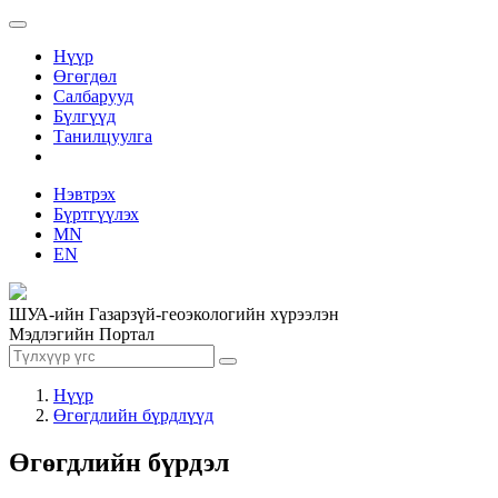
Нүүр
Өгөгдөл
Салбарууд
Бүлгүүд
Танилцуулга
Нэвтрэх
Бүртгүүлэх
MN
EN
ШУА-ийн Газарзүй-геоэкологийн хүрээлэн
Мэдлэгийн Портал
Нүүр
Өгөгдлийн бүрдлүүд
Өгөгдлийн бүрдэл