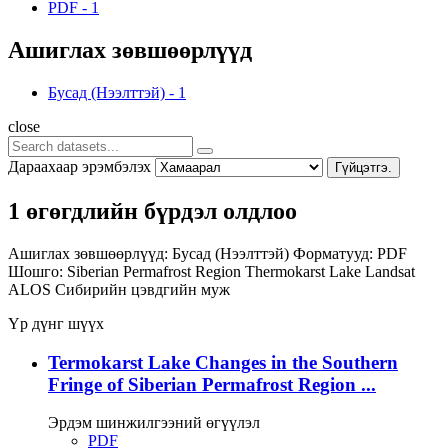
PDF
-
1
Ашиглах зөвшөөрлүүд
Бусад (Нээлттэй)
-
1
close
Дараахаар эрэмбэлэх
Гүйцэтгэ.
1 өгөгдлийн бүрдэл олдлоо
Ашиглах зөвшөөрлүүд:
Бусад (Нээлттэй)
Форматууд:
PDF
Шошго:
Siberian Permafrost Region
Thermokarst Lake
Landsat
ALOS
Сибирийн цэвдгийн муж
Үр дүнг шүүх
Termokarst Lake Changes in the Southern
Fringe of Siberian Permafrost Region ...
Эрдэм шинжилгээний өгүүлэл
PDF