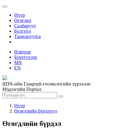
Нүүр
Өгөгдөл
Салбарууд
Бүлгүүд
Танилцуулга
Нэвтрэх
Бүртгүүлэх
MN
EN
ШУА-ийн Газарзүй-геоэкологийн хүрээлэн
Мэдлэгийн Портал
Нүүр
Өгөгдлийн бүрдлүүд
Өгөгдлийн бүрдэл