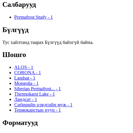
Салбарууд
Permafrost Study
-
1
Бүлгүүд
Тус хайлтанд таарах Бүлгүүд байхгүй байна.
Шошго
ALOS
-
1
CORONA
-
1
Landsat
-
1
Mongolia
-
1
Siberian Permafrost...
-
1
Thermokarst Lake
-
1
Ландсат
-
1
Сибирийн цэвдгийн муж
-
1
Термокарстын нуур
-
1
Форматууд