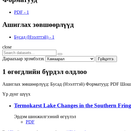
PDF
-
1
Ашиглах зөвшөөрлүүд
Бусад (Нээлттэй)
-
1
close
Дараахаар эрэмбэлэх
Гүйцэтгэ.
1 өгөгдлийн бүрдэл олдлоо
Ашиглах зөвшөөрлүүд:
Бусад (Нээлттэй)
Форматууд:
PDF
Шошг
Үр дүнг шүүх
Termokarst Lake Changes in the Southern Fringe
Эрдэм шинжилгээний өгүүлэл
PDF