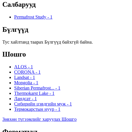
Салбарууд
Permafrost Study
-
1
Бүлгүүд
Тус хайлтанд таарах Бүлгүүд байхгүй байна.
Шошго
ALOS
-
1
CORONA
-
1
Landsat
-
1
Mongolia
-
1
Siberian Permafrost...
-
1
Thermokarst Lake
-
1
Ландсат
-
1
Сибирийн цэвдгийн муж
-
1
Термокарстын нуур
-
1
Зөвхөн түгээмлийг харуулах Шошго
Форматууд