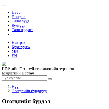
Нүүр
Өгөгдөл
Салбарууд
Бүлгүүд
Танилцуулга
Нэвтрэх
Бүртгүүлэх
MN
EN
ШУА-ийн Газарзүй-геоэкологийн хүрээлэн
Мэдлэгийн Портал
Нүүр
Өгөгдлийн бүрдлүүд
Өгөгдлийн бүрдэл